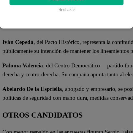
bloquean la vía
de Pasamayito
Rechazar
tras nuevo
accidente |
VIDEO
LOS PRINCIPALES CANDIDATOS
Iván Cepeda
, del Pacto Histórico, representa la continu
públicamente su intención de mantener los lineamientos pol
Paloma Valencia
, del Centro Democrático —partido fund
derecha y centro-derecha. Su campaña apunta tanto al elec
Abelardo De la Espriella
, abogado y empresario, se pos
políticas de seguridad con mano dura, medidas conserva
OTROS CANDIDATOS
Con menor respaldo en las encuestas figuran Sergio Faja