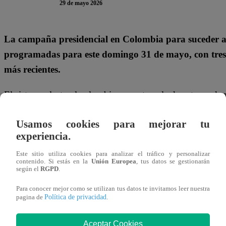
29 de mayo 2026
La campaña presidencial en Colombia para suceder a G
programadas para este domingo 31 de mayo, con tres c
más recientes.
El sistema electoral colombiano contempla dos etapas de 
sufragar entre el lunes 25 y el domingo 31 de mayo. Segun
Usamos cookies para mejorar tu
se realizará el domingo 31 de mayo, de 8:00 a.m. a 4:00 
experiencia.
para elegir presidente y vicepresidente para el periodo 2
Este sitio utiliza cookies para analizar el tráfico y personalizar
Te puede interesar
contenido. Si estás en la
Unión Europea
, tus datos se gestionarán
según el
RGPD
.
Para conocer mejor como se utilizan tus datos te invitamos leer nuestra
Lima
29/05/2026
Política de privacidad
pagina de
.
12:20
Comas: vecinos
protestan y
Aceptar Cookies