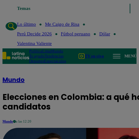
Temas
Lo último
Me Caigo de Ri
Lo último
Me Caigo de Risa
Perú Decide 2026
Fútbol peruano
Dólar
Valentina Valiente
Política
Lima
Mundo
Te ayudo
Tendencias
TV en vivo
MENÚ
Deportes
Espectáculos
Mundo
Elecciones en Colombia: a qué ho
candidatos
Mundo
a las 12:20