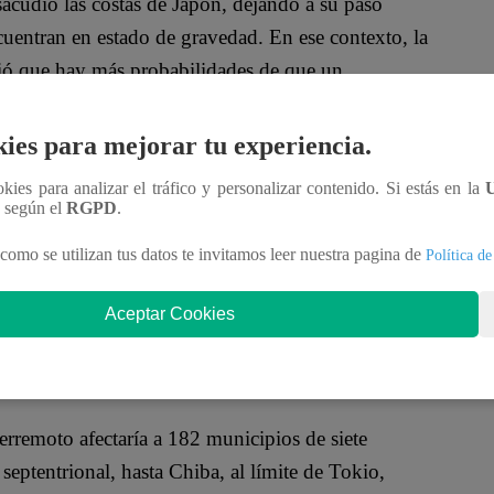
sacudió las costas de Japón, dejando a su paso
ncuentran en estado de gravedad. En ese contexto, la
ió que hay más probabilidades de que un
ilidad de la aparición de tsunamis de alta
ies para mejorar tu experiencia.
ookies para analizar el tráfico y personalizar contenido. Si estás en la
u Kihara, indicó que, hasta el momento, no se han
n según el
RGPD
.
n todo el país.
como se utilizan tus datos te invitamos leer nuestra pagina de
Política de
ertencia de la posible aparición de un
8.0 grados o más.
Aceptar Cookies
remoto”
rremoto afectaría a 182 municipios de siete
septentrional, hasta Chiba, al límite de Tokio,