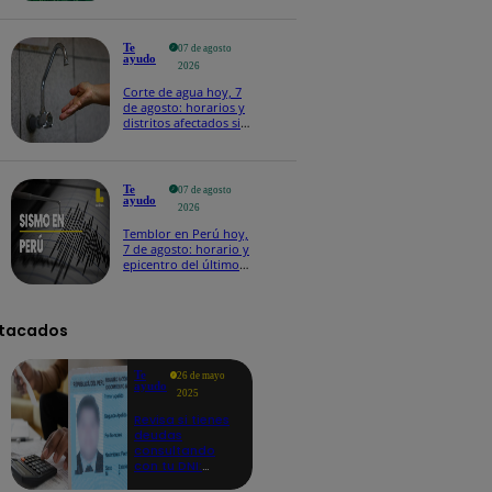
Te
07 de agosto
ayudo
2026
Corte de agua hoy, 7
de agosto: horarios y
distritos afectados sin
el servicio de Sedapal
Te
07 de agosto
ayudo
2026
Temblor en Perú hoy,
7 de agosto: horario y
epicentro del último
sismo, según IGP
tacados
Te
26 de mayo
ayudo
2025
Revisa si tienes
deudas
consultando
con tu DNI:
aquí los