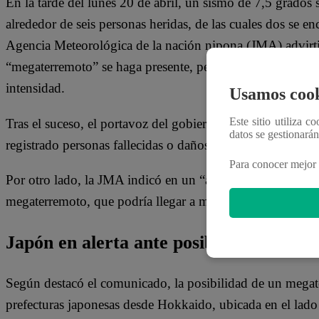
En la tarde del lunes 20 de abril, un sismo de 7,5 grados 
alrededor de seis personas heridas, de las cuales dos se e
Agencia Meteorológica de la nación nipona (JMA) advirt
“megaterremoto” se haga presente, pero disminuyó la posib
intensidad.
Usamos cook
Este sitio utiliza c
Tras el suceso, el portavoz del gobierno de Japón, Minor
datos se gestionará
registrado personas fallecidas o daños de gran magnitud e
Para conocer mejor 
Por otro lado, la JMA indicó en un “aviso especial” la adv
megaterremoto, que podría llegar a magnitudes de hasta 
Japón en alerta ante posible “megater
Según destacó el comunicado, la posibilidad de un megate
prefecturas japonesas desde Hokkaido, ubicada en el lado 