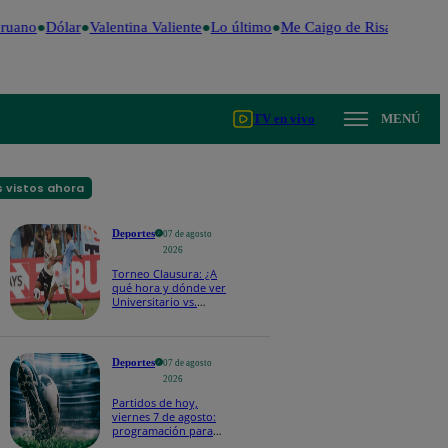
ruano
Dólar
Valentina Valiente
Lo último
Me Caigo de Risa
Perú De
TV en vivo
MENÚ
 vistos ahora
Deportes
07 de agosto
2026
Torneo Clausura: ¿A
qué hora y dónde ver
Universitario vs.
Sporting Cristal por la
fecha 4?
Deportes
07 de agosto
2026
Partidos de hoy,
viernes 7 de agosto:
programación para
ver fútbol EN VIVO