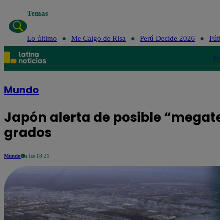
Temas
Lo último
Me Caigo de Risa
Perú Decide 2026
Fút
Po
Mundo
Japón alerta de posible “megate
grados
Mundo
a las 18:21