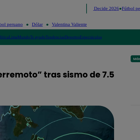
Lo último
Me Caigo de Risa
Perú Decide 2026
Fútbol pe
bol peruano
Dólar
Valentina Valiente
lítica
Lima
Mundo
Te ayudo
Tendencias
Deportes
Espectáculos
Más
rremoto” tras sismo de 7.5