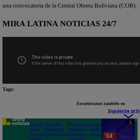
una convocatoria de la Central Obrera Boliviana (COB).
MIRA LATINA NOTICIAS 24/7
Tags:
Bolivia
Evo Morales
Lo último
Rodrigo P
Encuéntranos también en
Siguiente artí
Teléfono: 219
X
Política
Te ayudo
Política de privacidad
1000
Lima
Tendencias
Términos y condiciones
Av. San
Deportes
Espectáculos
Términos y condiciones
Felipe 968
Mundo
aplicación
Jesús María