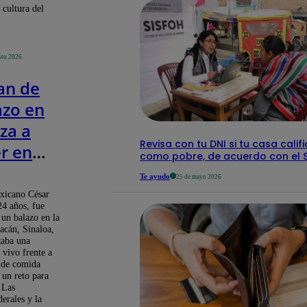
 cultura del
sto 2026
an de
azo en
za a
Revisa con tu DNI si tu casa calif
er en
como pobre, de acuerdo con el S
Te ayudo
25 de mayo 2026
isión
exicano César
24 años, fue
o
 un balazo en la
acán, Sinaloa,
zaba una
 vivo frente a
e de comida
 un reto para
. Las
derales y la