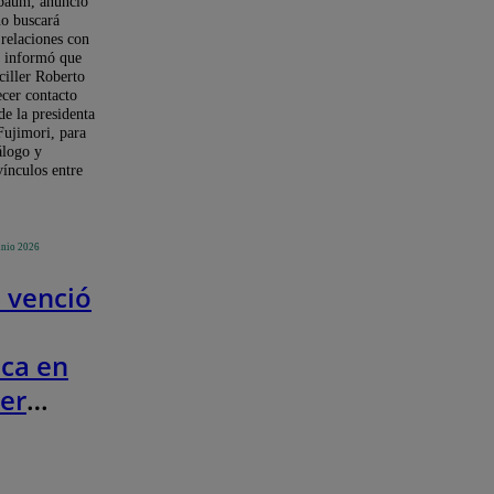
baum, anunció
tras
no buscará
 relaciones con
ón de
 informó que
Fujimori
ciller Roberto
ecer contacto
de la presidenta
Fujimori, para
álogo y
vínculos entre
unio 2026
 venció
ica en
mer
 de la
el