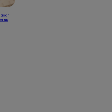
pasar
en su