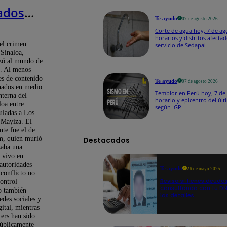
ados
Te ayudo
07 de agosto 2026
guerra
Corte de agua hoy, 7 de ag
horarios y distritos afectad
 en el
el crimen
servicio de Sedapal
 Sinaloa,
de
zó al mundo de
s. Al menos
a
es de contenido
Te ayudo
07 de agosto 2026
inados en medio
Temblor en Perú hoy, 7 de 
nterna del
horario y epicentro del últ
loa entre
según IGP
uladas a Los
 Mayiza. El
nte fue el de
m, quien murió
Destacados
zaba una
 vivo en
autoridades
Te ayudo
26 de mayo 2025
 conflicto no
Revisa si tienes deuda
control
consultando con tu DNI
no también
los detalles
redes sociales y
gital, mientras
cers han sido
públicamente