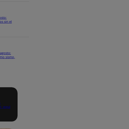
osto:
os sin el
agosto:
imo sismo,
s
: aquí