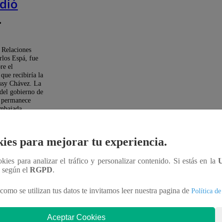
dió
onducto
etssy
 Relaciones
rlos Espá, fue
 |
re el
que recibiría la
ssy Chávez. La
del gobierno de
o permanece
embajada
Lima.
ies para mejorar tu experiencia.
io 2026
ookies para analizar el tráfico y personalizar contenido. Si estás en la
 sismo
n según el
RGPD
.
nitud
como se utilizan tus datos te invitamos leer nuestra pagina de
Política de
ude el
 México
Aceptar Cookies