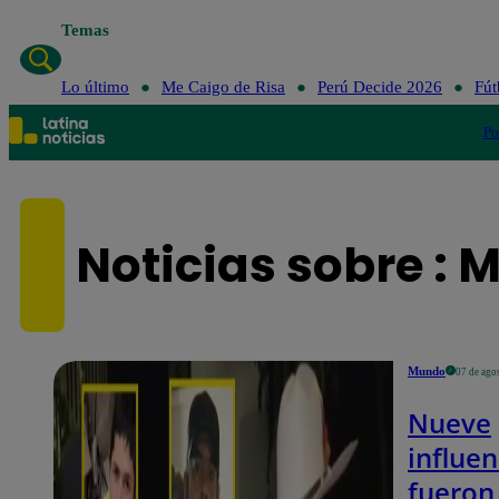
Temas
Lo último
Me Caigo de Risa
Perú Decide 2026
Fút
Po
Noticias sobre : 
Mundo
07 de ago
Nueve
influe
fueron