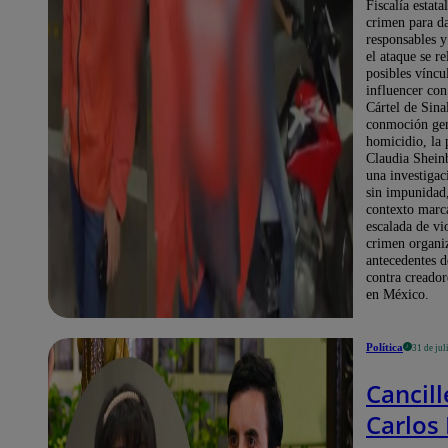
Fiscalía estata
crimen para da
responsables y
el ataque se r
posibles víncu
influencer con
Cártel de Sina
conmoción gen
homicidio, la 
Claudia Shein
una investigac
sin impunidad
contexto marc
escalada de vi
crimen organi
antecedentes d
contra creador
en México.
Política
31 de jul
Cancill
Carlos