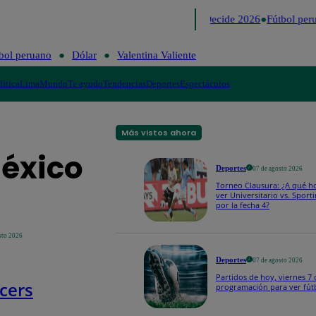
Lo último
Me Caigo de Risa
Perú Decide 2026
Fútbol perua
bol peruano
Dólar
Valentina Valiente
lítica
Lima
Mundo
Te ayudo
Tendencias
Deportes
Espectáculos
Más vistos ahora
México
Deportes
07 de agosto 2026
Torneo Clausura: ¿A qué h
ver Universitario vs. Sporti
por la fecha 4?
sto 2026
Deportes
07 de agosto 2026
Partidos de hoy, viernes 7 
ncers
programación para ver fút