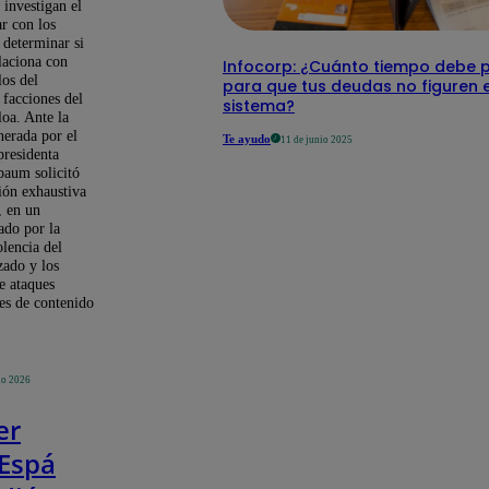
l investigan el
r con los
 determinar si
elaciona con
Infocorp: ¿Cuánto tiempo debe 
los del
para que tus deudas no figuren 
 facciones del
sistema?
loa. Ante la
erada por el
Te ayudo
11 de junio 2025
presidenta
baum solicitó
ión exhaustiva
, en un
ado por la
olencia del
zado y los
e ataques
es de contenido
io 2026
er
 Espá