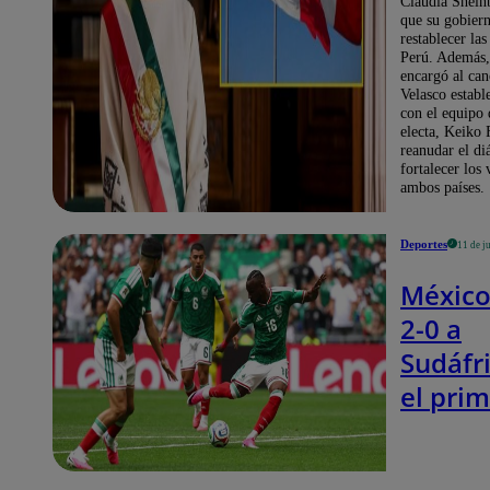
Claudia Shein
y Perú 
que su gobier
restablecer las
elecci
Perú. Además,
Keiko 
encargó al can
Velasco establ
con el equipo 
electa, Keiko 
reanudar el di
fortalecer los 
ambos países.
Deportes
11 de j
México
2-0 a
Sudáfr
el pri
partido
Copa d