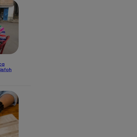
ica
isfoh