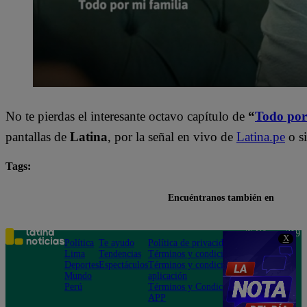
No te pierdas el interesante octavo capítulo de
“
Todo por
pantallas de
Latina
, por la señal en vivo de
Latina.pe
o si
Tags:
destacada minuto
Todo por mi familia
Encuéntranos también en
Teléfono: 219
X
Política
Te ayudo
Política de privacidad
1000
Lima
Tendencias
Términos y condiciones
Av. San
Deportes
Espectáculos
Términos y condiciones
Felipe 968
Mundo
aplicación
Jesús María
Perú
Términos y Condiciones
APP