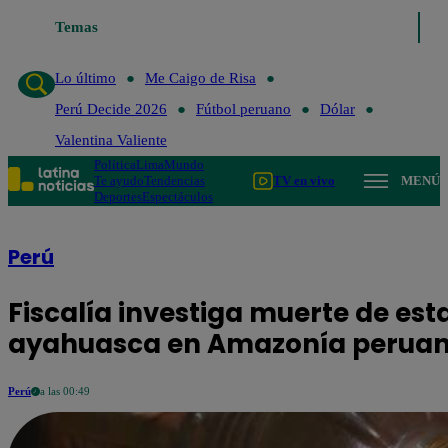
Temas
Lo último
Me Caigo de Risa
Perú Decide 
Lo último
Me Caigo de Risa
Perú Decide 2026
Fútbol peruano
Dólar
Valentina Valiente
Política
Lima
Mundo
Te ayudo
Tendencias
TV en vivo
MENÚ
Deportes
Espectáculos
Perú
Fiscalía investiga muerte de es
ayahuasca en Amazonía perua
Perú
a las 00:49