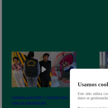
Usamos cook
Este sitio utiliza c
Ladrones usan bebé y cochecito para
Se co
datos se gestionará
robar en supermercado
coxsa