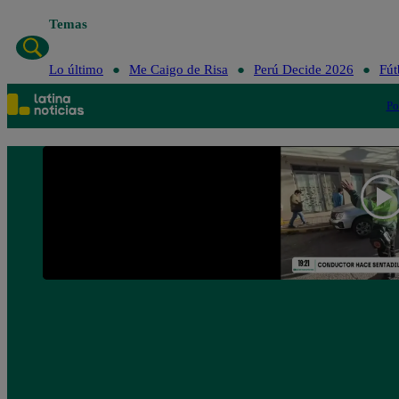
Temas
Lo último
Me Caig
Lo último
Me Caigo de Risa
Perú Decide 2026
Fút
Po