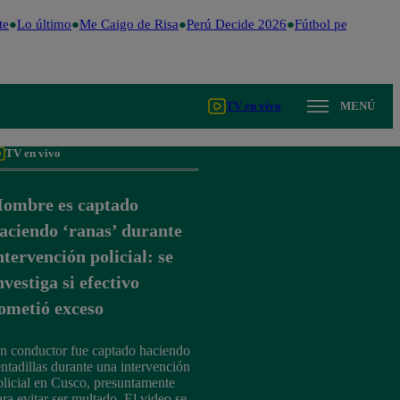
e
Lo último
Me Caigo de Risa
Perú Decide 2026
Fútbol peruano
Dó
TV en vivo
MENÚ
TV en vivo
ombre es captado
aciendo ‘ranas’ durante
ntervención policial: se
nvestiga si efectivo
ometió exceso
n conductor fue captado haciendo
entadillas durante una intervención
olicial en Cusco, presuntamente
ara evitar ser multado. El video se