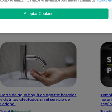
como se utilizan tus datos te invitamos leer nuestra pagina de
Política de
Aceptar Cookies
nteresar
Corte de agua hoy, 8 de agosto: horarios
Temblo
y distritos afectados sin el servicio de
horari
Sedapal
según
Te ayudo
Te ayudo
08 de agosto 2026