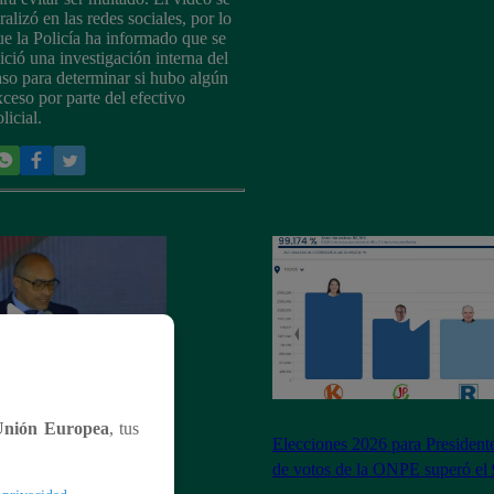
ralizó en las redes sociales, por lo
ue la Policía ha informado que se
nició una investigación interna del
aso para determinar si hubo algún
xceso por parte del efectivo
licial.
Unión Europea
, tus
na Premios Iris 2026
Elecciones 2026 para President
os muertos invisibles’
de votos de la ONPE superó el