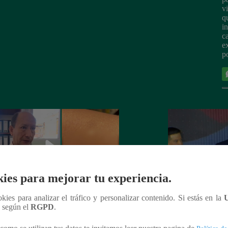
vi
q
i
c
e
po
ies para mejorar tu experiencia.
ookies para analizar el tráfico y personalizar contenido. Si estás en la
nfirmaron más de 500 casos del virus
Latina Noticias ga
n según el
RGPD
.
ckie en esta región peruana
por su reportaje ‘L