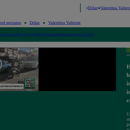
o de Risa
Perú Decide 2026
Fútbol peruano
Dólar
Valentina Valient
bol peruano
Dólar
Valentina Valiente
lítica
Lima
Mundo
Te ayudo
Tendencias
Deportes
Espectáculos
H
h
i
i
c
U
s
p
p