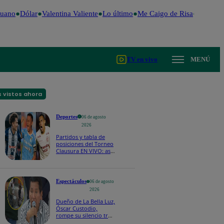
uano
Dólar
Valentina Valiente
Lo último
Me Caigo de Risa
Perú Dec
TV en vivo
MENÚ
 vistos ahora
Deportes
06 de agosto
2026
Partidos y tabla de
posiciones del Torneo
Clausura EN VIVO: así
van los equipos en la
fecha 4
Espectáculos
06 de agosto
2026
Dueño de La Bella Luz,
Óscar Custodio,
rompe su silencio tras
denuncia de acoso de