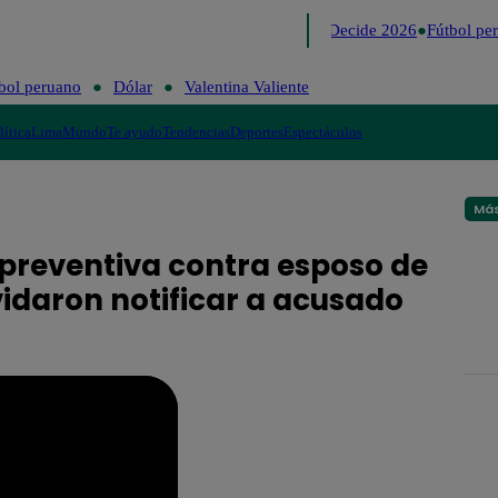
Lo último
Me Caigo de Risa
Perú Decide 2026
Fútbol per
bol peruano
Dólar
Valentina Valiente
lítica
Lima
Mundo
Te ayudo
Tendencias
Deportes
Espectáculos
Más
 preventiva contra esposo de
idaron notificar a acusado