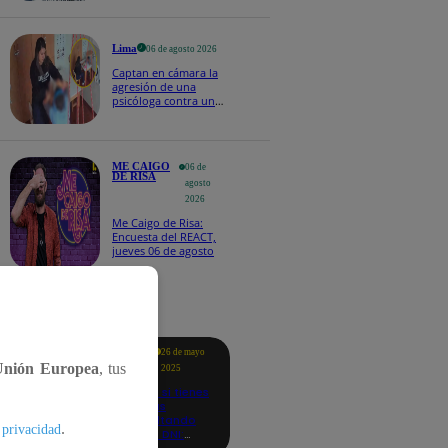
Naldy Saldaña
Lima
06 de agosto 2026
Captan en cámara la
agresión de una
psicóloga contra un
niño con autismo:
madre denuncia
maltratos contínuos
ME CAIGO
06 de
DE RISA
agosto
2026
Me Caigo de Risa:
Encuesta del REACT,
jueves 06 de agosto
tacados
Te
26 de mayo
ayudo
Unión Europea
, tus
2025
Revisa si tienes
deudas
consultando
.
 privacidad
con tu DNI:
aquí los