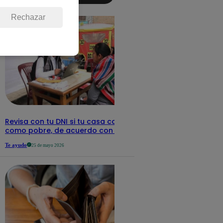
detalles
Rechazar
Revisa con tu DNI si tu casa califica
como pobre, de acuerdo con el Sisfoh
Te ayudo
25 de mayo 2026