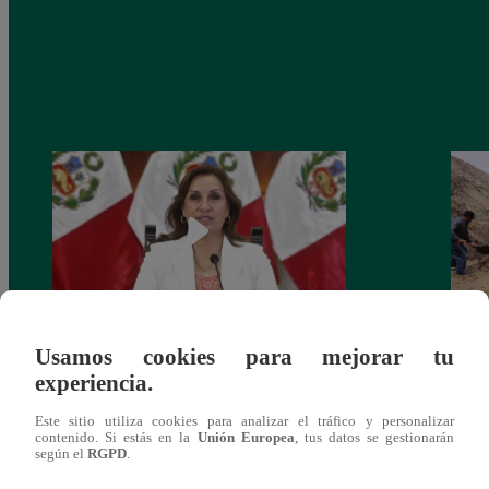
Usamos cookies para mejorar tu
Congreso: proponen que el aumento del
Las c
experiencia.
salario presidencial se aplique desde 2026
Energ
Este sitio utiliza cookies para analizar el tráfico y personalizar
contenido. Si estás en la
Unión Europea
, tus datos se gestionarán
según el
RGPD
.