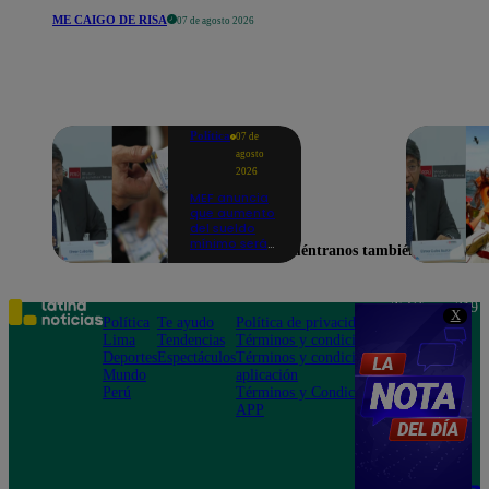
ME CAIGO DE RISA
07 de agosto 2026
Política
07 de
agosto
2026
MEF anuncia
que aumento
del sueldo
mínimo será
Encuéntranos también en
en dos
etapas: "El
primero,
posiblemente,
Teléfono: 219
X
de S/ 100 y el
Política
Te ayudo
Política de privacidad
1000
otro de S/ 70"
Lima
Tendencias
Términos y condiciones
Av. San
Deportes
Espectáculos
Términos y condiciones
Felipe 968
Mundo
aplicación
Jesús María
Perú
Términos y Condiciones
APP