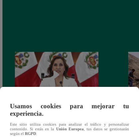
Usamos cookies para mejorar tu
Congreso: proponen que el aumento del
Las c
experiencia.
salario presidencial se aplique desde 2026
Energ
Este sitio utiliza cookies para analizar el tráfico y personalizar
contenido. Si estás en la
Unión Europea
, tus datos se gestionarán
según el
RGPD
.