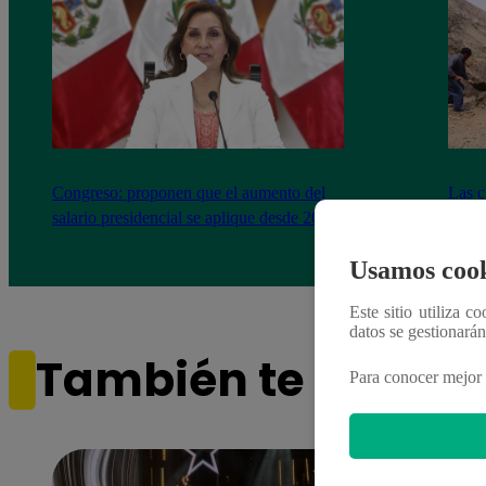
Congreso: proponen que el aumento del
Las c
salario presidencial se aplique desde 2026
Energ
Usamos cook
Este sitio utiliza c
datos se gestionará
También te puede i
Para conocer mejor 