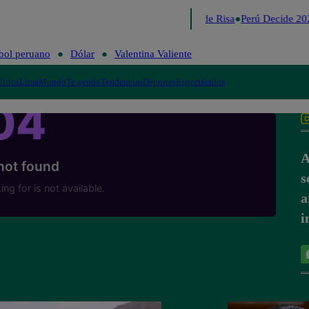
Lo último
Me Caigo de Risa
Perú Decide 20
bol peruano
Dólar
Valentina Valiente
lítica
Lima
Mundo
Te ayudo
Tendencias
Deportes
Espectáculos
A
s
a
i