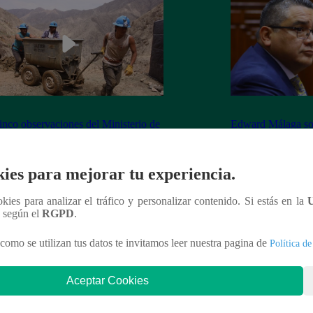
inco observaciones del Ministerio de
Edward Málaga so
ía y Minas contra la Ley Mape
“Habría duplicació
Premier o la Presi
ies para mejorar tu experiencia.
ookies para analizar el tráfico y personalizar contenido. Si estás en la
n según el
RGPD
.
nteresar
como se utilizan tus datos te invitamos leer nuestra pagina de
Política de
Aceptar Cookies