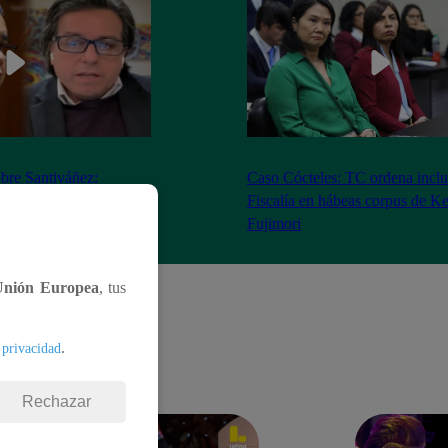
bre Santiváñez:
Caso Cócteles: TC ordena inclu
n de roles con el
Fiscalía en hábeas corpus de K
denta”
Fujimori
Unión Europea
, tus
.
 privacidad
Rechazar