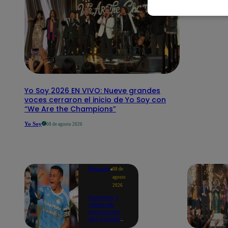
Yo Soy 2026 EN VIVO: Nueve grandes
voces cerraron el inicio de Yo Soy con
“We Are the Champions”
Yo Soy
08 de agosto 2026
Deportes
08 de
agosto
2026
Partidos y
tabla de
posiciones
del Torneo
Clausura EN