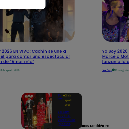
 2026 EN VIVO: Cachín se une a
Yo Soy 2026 
el para cantar una espectacular
Marcelo Mott
ón de “Amor mío”
lanzan a la 
Yo Soy
08 de agosto 2026
08 de agost
Yo
08 de
Soy
agosto
2026
Yo Soy
2026 EN
VIVO: Julio
Iglesias,
Encuéntranos también en
José José,