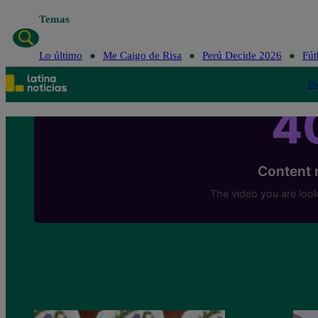
Temas
Lo último
Me Caigo de Risa
Perú Decide 2026
Fút
Po