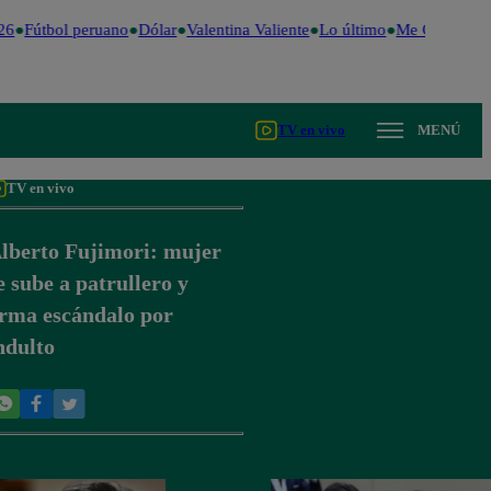
26
Fútbol peruano
Dólar
Valentina Valiente
Lo último
Me Caigo de R
TV en vivo
MENÚ
TV en vivo
lberto Fujimori: mujer
e sube a patrullero y
rma escándalo por
ndulto