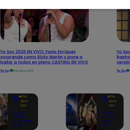
Yo Soy 2026 EN VIVO: Favio Enríquez
Yo Soy
sorprende como Ricky Martin y pone a
Rapha
bailar a todos en pleno CASTING EN VIVO
versi
Yo Soy
Yo Soy
08 de agosto 2026
Yo
Yo
08 de
08 de
Soy
Soy
agosto
agosto
2026
2026
Yo Soy
Yo Soy
2026 EN
2026 EN
VIVO: “Hey
VIVO:
Jude”
Jely
reúne a
Reátegui