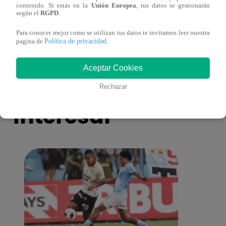
contenido. Si estás en la
Unión Europea
, tus datos se gestionarán
salario presidencial se aplique desde 2026
Energ
según el
RGPD
.
Para conocer mejor como se utilizan tus datos te invitamos leer nuestra
Política de privacidad
pagina de
.
Aceptar Cookies
También te puede
Rechazar
interesar