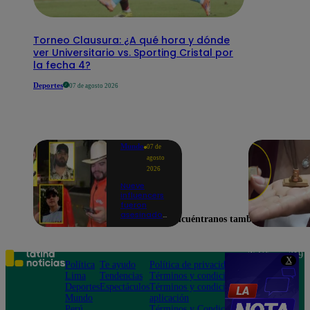
Torneo Clausura: ¿A qué hora y dónde
ver Universitario vs. Sporting Cristal por
la fecha 4?
Deportes
07 de agosto 2026
Mundo
07 de
agosto
2026
Nueve
influencers
fueron
asesinados
Encuéntranos también en
por la
guerra
interna en
el Cártel de
Teléfono: 219
X
Sinaloa
Política
Te ayudo
Política de privacidad
1000
Lima
Tendencias
Términos y condiciones
Av. San
Deportes
Espectáculos
Términos y condiciones
Felipe 968
Mundo
aplicación
Jesús María
Perú
Términos y Condiciones