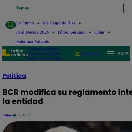
Temas
Lo último
Me Caigo de Risa
Perú Decide 
Lo último
Me Caigo de Risa
Perú Decide 2026
Fútbol peruano
Dólar
Valentina Valiente
Política
Lima
Mundo
Te ayudo
Tendencias
TV en vivo
MENÚ
Deportes
Espectáculos
Política
BCR modifica su reglamento inte
la entidad
Política
a las 10:20