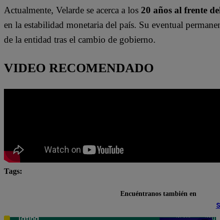
Actualmente, Velarde se acerca a los
20 años al frente d
en la estabilidad monetaria del país. Su eventual permane
de la entidad tras el cambio de gobierno.
VIDEO RECOMENDADO
Tags:
Banco Central de Reserva
BCR
Julio Velarde
Encuéntranos también en
S
Teléfono: 219