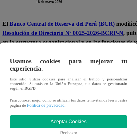
18 de mayo 2026
El
Banco Central de Reserva del Perú (BCR)
modificó
Resolución de Directorio Nº 0025-2026-BCRP-N
, pub
en la estructura organizacional y en las funciones de v
Las modificaciones alcanzan a la
Gerencia de Operacion
Usamos cookies para mejorar tu
de Información
, la
Gerencia Central de Estudios Eco
experiencia.
Comunicaciones
y la
Secretaría General
del BCR.
Este sitio utiliza cookies para analizar el tráfico y personalizar
contenido. Si estás en la
Unión Europea
, tus datos se gestionarán
Te puede interesar
según el
RGPD
.
Para conocer mejor como se utilizan tus datos te invitamos leer nuestra
Política de privacidad
pagina de
.
Mundo
18/05/2026
10:20
León XIV
Aceptar Cookies
publicará su
primera encíclica
Rechazar
el 25 de mayo y