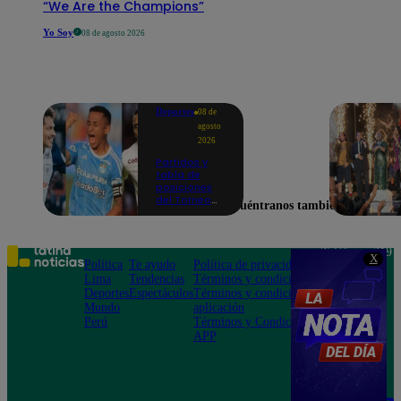
“We Are the Champions”
Yo Soy
08 de agosto 2026
Deportes
08 de
agosto
2026
Partidos y
tabla de
posiciones
del Torneo
Encuéntranos también en
Clausura EN
VIVO: así van
los equipos
en la fecha 4
Teléfono: 219
X
Política
Te ayudo
Política de privacidad
1000
Lima
Tendencias
Términos y condiciones
Av. San
Deportes
Espectáculos
Términos y condiciones
Felipe 968
Mundo
aplicación
Jesús María
Perú
Términos y Condiciones
APP