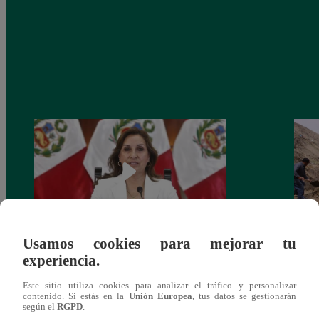
Usamos cookies para mejorar tu
Congreso: proponen que el aumento del
Las c
experiencia.
salario presidencial se aplique desde 2026
Energ
Este sitio utiliza cookies para analizar el tráfico y personalizar
contenido. Si estás en la
Unión Europea
, tus datos se gestionarán
según el
RGPD
.