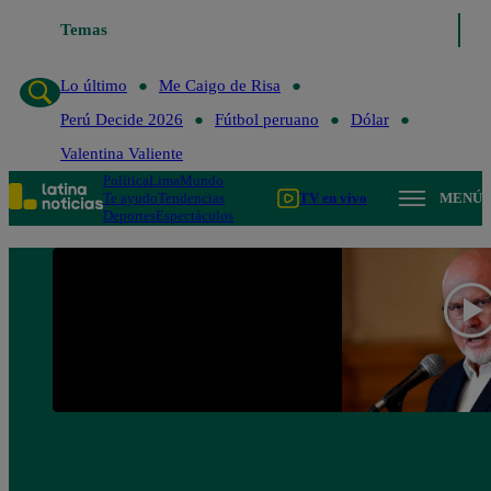
Temas
Lo último
Me Caigo de 
Lo último
Me Caigo de Risa
Perú Decide 2026
Fútbol peruano
Dólar
Valentina Valiente
Política
Lima
Mundo
Te ayudo
Tendencias
TV en vivo
MENÚ
Deportes
Espectáculos