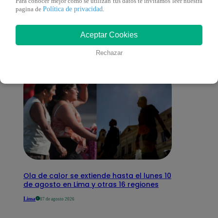
También te puede
Para conocer mejor como se utilizan tus datos te invitamos leer nuestra
Política de privacidad
pagina de
.
interesar
Aceptar Cookies
Rechazar
Ola de calor se extiende hasta el lunes 10
de agosto en Lima y otras 16 regiones
Lima
07 de agosto 2026