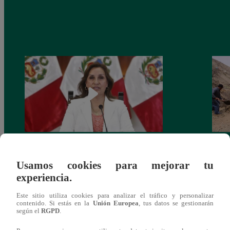
Congreso: proponen que el aumento del
Las c
Usamos cookies para mejorar tu
salario presidencial se aplique desde 2026
Energ
experiencia.
Este sitio utiliza cookies para analizar el tráfico y personalizar
contenido. Si estás en la
Unión Europea
, tus datos se gestionarán
según el
RGPD
.