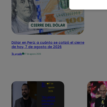
Dólar en Perú: a cuánto se cotizó el cierre
de hoy, 7 de agosto de 2026
Te ayudo
07 de agosto 2026
Yo
07 de
Soy
agosto
2026
"En Latina
me siento
como en