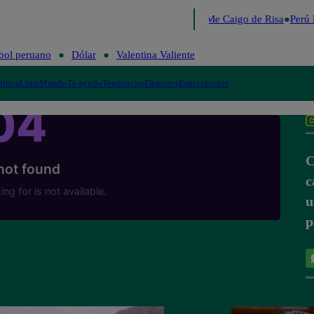
Lo último
Me Caigo de Risa
Perú 
bol peruano
Dólar
Valentina Valiente
lítica
Lima
Mundo
Te ayudo
Tendencias
Deportes
Espectáculos
C
c
u
p