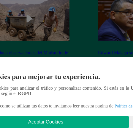
inco observaciones del Ministerio de
Edward Málaga so
ía y Minas contra la Ley Mape
“Habría duplicació
Premier o la Presi
ies para mejorar tu experiencia.
ookies para analizar el tráfico y personalizar contenido. Si estás en la
n según el
RGPD
.
nteresar
como se utilizan tus datos te invitamos leer nuestra pagina de
Política de
Aceptar Cookies