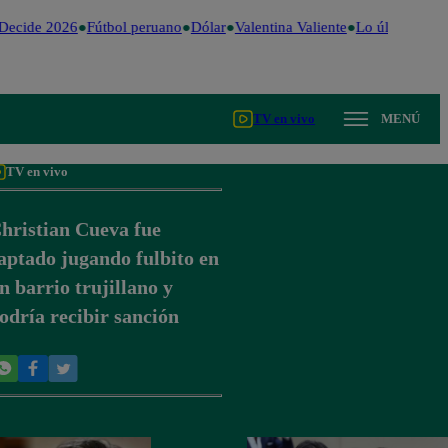
Decide 2026
Fútbol peruano
Dólar
Valentina Valiente
Lo último
Me C
TV en vivo
MENÚ
TV en vivo
hristian Cueva fue
aptado jugando fulbito en
n barrio trujillano y
odría recibir sanción