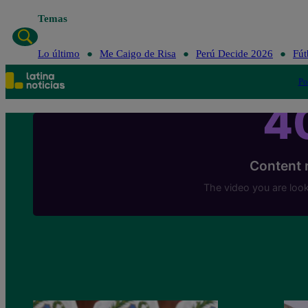
Temas
Lo último
Me Caigo de Risa
Perú Decide 2026
Fút
Po