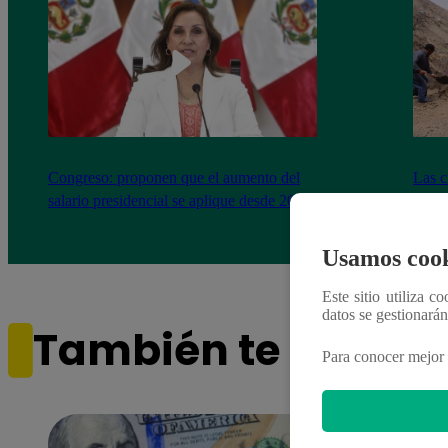
Congreso: proponen que el aumento del
Las c
salario presidencial se aplique desde 2026
Energ
Usamos cook
Este sitio utiliza c
datos se gestionará
También te puede i
Para conocer mejor 