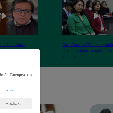
bre Santiváñez:
Caso Cócteles: TC ordena inclu
n de roles con el
Fiscalía en hábeas corpus de K
denta”
Fujimori
Unión Europea
, tus
.
 privacidad
Rechazar