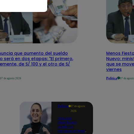
nuncia que aumento del sueldo
Menos Fiesta
 será en dos etapas: "El primero,
Nuevo: mini
emente, de S/ 100 y el otro de S/
que se mover
viernes
Política
07 de agosto 2026
07 de agost
Política
07 de agosto
2026
Claudia
Sheinbaum
confirma
restablecimiento