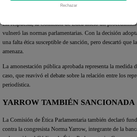
Rechazar
manera airada y emitió frases que fueron interpretadas po
En respuesta, la Comisión de Ética inició un procedimient
vulneró las normas parlamentarias.
Con la decisión adopta
una falta ética susceptible de sanción, pero descartó que 
amenaza.
La amonestación pública aprobada representa la medida di
caso, que reavivó el debate sobre la relación entre los repre
periodística.
YARROW TAMBIÉN SANCIONADA
La Comisión de Ética Parlamentaria también declaró fund
contra la congresista Norma Yarrow, integrante de la ba