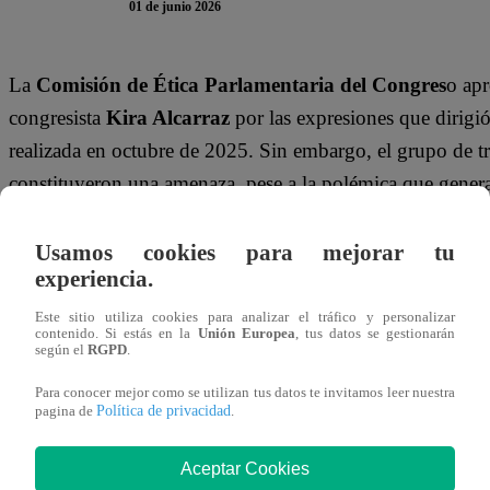
01 de junio 2026
La
Comisión de Ética Parlamentaria del Congres
o ap
congresista
Kira Alcarraz
por las expresiones que dirigió
realizada en octubre de 2025. Sin embargo, el grupo de 
constituyeron una amenaza, pese a la polémica que genera
surgidos tras la difusión del incidente.
Usamos cookies para mejorar tu
De acuerdo con la resolución aprobada, la comisión deter
experiencia.
conducta incompatible con los principios de respeto y co
Este sitio utiliza cookies para analizar el tráfico y personalizar
Parlamentaria
. No obstante, la mayoría de sus integrant
contenido. Si estás en la
Unión Europea
, tus datos se gestionarán
según el
RGPD
.
parlamentaria no configuraban una amenaza directa, por 
Para conocer mejor como se utilizan tus datos te invitamos leer nuestra
gravedad.
Política de privacidad
pagina de
.
El caso se originó cuando una periodista consultó a Alca
Aceptar Cookies
contrataciones efectuadas en su despacho congresal. Duran