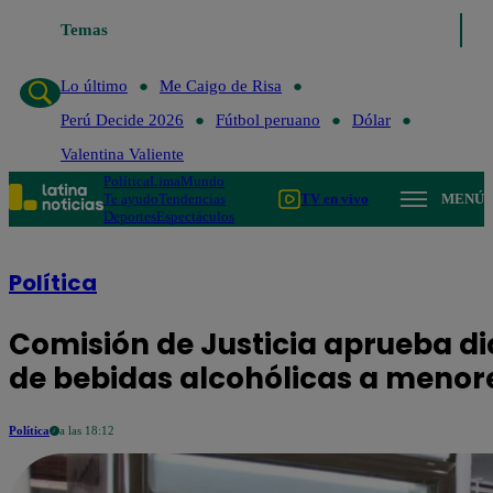
Temas
Lo último
Me Caigo de Risa
Pe
Lo último
Me Caigo de Risa
Perú Decide 2026
Fútbol peruano
Dólar
Valentina Valiente
Política
Lima
Mundo
Te ayudo
Tendencias
TV en vivo
MENÚ
Deportes
Espectáculos
Política
Comisión de Justicia aprueba di
de bebidas alcohólicas a menor
Política
a las 18:12