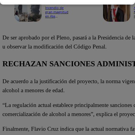
17:26
Incendio de
gran magnitud
en Ate
consume
fábrica y
viviendas cerca
de grifo:
De ser aprobado por el Pleno, pasará a la Presidencia de
movilizan
hasta 15
u observar la modificación del Código Penal.
unidades de
bomberos
RECHAZAN SANCIONES ADMINIS
De acuerdo a la justificación del proyecto, la norma vige
alcohol a menores de edad.
“La regulación actual establece principalmente sanciones de
comercialización de alcohol a menores”, explica el proyec
Finalmente, Flavio Cruz indica que la actual normativa fa