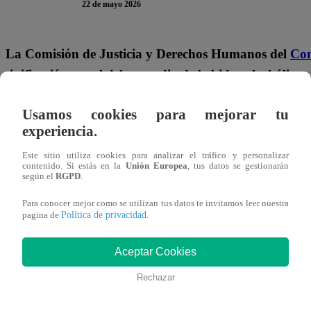
22 de mayo 2026
La Comisión de Justicia y Derechos Humanos del
Con
tipificación penal del expendio de bebidas alcohólica
Pleno a través de una votación.
Usamos cookies para mejorar tu
experiencia.
La propuesta, presentada por el congresista Flavio Cruz, 
criminalizar la venta de alcohol a adolescentes. Esto impli
Este sitio utiliza cookies para analizar el tráfico y personalizar
contenido. Si estás en la
Unión Europea
, tus datos se gestionarán
alcohólicas.
según el
RGPD
.
Para conocer mejor como se utilizan tus datos te invitamos leer nuestra
El responsable “será reprimido con pena privativa de libe
Política de privacidad
pagina de
.
ochenta días multa”, de acuerdo a lo señalado en el proye
Aceptar Cookies
Te puede interesar
Rechazar
Lima
22/05/2026