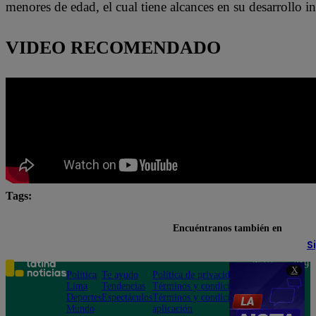
menores de edad, el cual tiene alcances en su desarrollo in
VIDEO RECOMENDADO
Tags:
Código penal
Comisión de justicia
Congreso de 
Encuéntranos también en
S
Teléfono: 219
X
Política
Te ayudo
Política de privacidad
1000
Lima
Tendencias
Términos y condiciones
Av. San
Deportes
Espectáculos
Términos y condiciones
Felipe 968
Mundo
aplicación
Jesús María