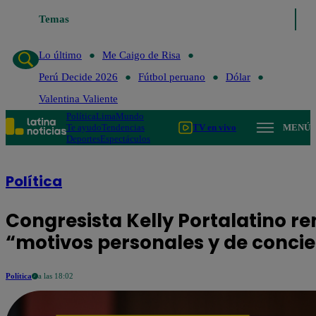
Temas
Lo último
Me Caigo de 
Lo último
Me Caigo de Risa
Perú Decide 2026
Fútbol peruano
Dólar
Valentina Valiente
Política
Lima
Mundo
Te ayudo
Tendencias
TV en vivo
MENÚ
Deportes
Espectáculos
Política
Congresista Kelly Portalatino re
“motivos personales y de conci
Política
a las 18:02