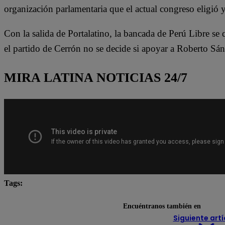
organización parlamentaria que el actual congreso eligió 
Con la salida de Portalatino, la bancada de Perú Libre se 
el partido de Cerrón no se decide si apoyar a Roberto Sá
MIRA LATINA NOTICIAS 24/7
Tags:
Congreso
Kelly Portalatino
Lo último
Per
Encuéntranos también en
Siguiente artí