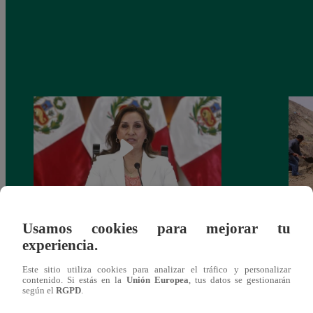
Usamos cookies para mejorar tu
Congreso: proponen que el aumento del
Las c
experiencia.
salario presidencial se aplique desde 2026
Energ
Este sitio utiliza cookies para analizar el tráfico y personalizar
contenido. Si estás en la
Unión Europea
, tus datos se gestionarán
según el
RGPD
.