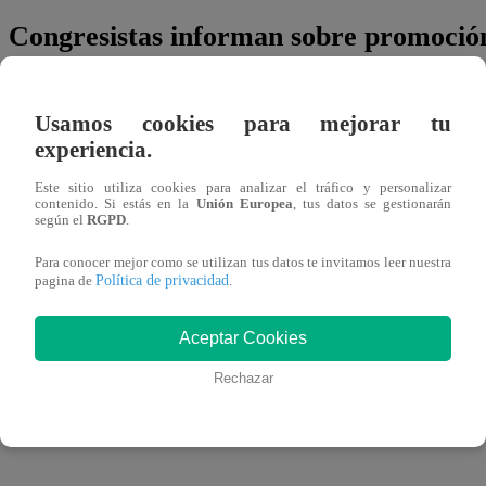
Congresistas informan sobre promoció
La tarde de este 22 de abril se ha convertido en un momen
Usamos cookies para mejorar tu
peruana. Tras la declaración de Balcázar y la renuncia de
experiencia.
del Exterior y Defensa, algunos congresistas confirmaron q
Este sitio utiliza cookies para analizar el tráfico y personalizar
corre una moción de censura en busca de firmas.
contenido. Si estás en la
Unión Europea
, tus datos se gestionarán
según el
RGPD
.
Ante ello, el encargado de la presidencia del Congreso, F
Para conocer mejor como se utilizan tus datos te invitamos leer nuestra
informado de ello y que si existen las firmas necesarias p
Política de privacidad
pagina de
.
pues “hay que darle trámite”. Enfatizó que, a diferencia d
Aceptar Cookies
necesito 78 firmas, está vez se necesitarían una cantidad d
Rechazar