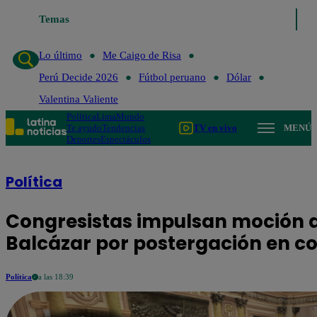
Temas
Lo último
Me Caigo d
Lo último
Me Caigo de Risa
Perú Decide 2026
Fútbol peruano
Dólar
Valentina Valiente
Política
Lima
Mundo
Te ayudo
Tendencias
TV en vivo
MENÚ
Deportes
Espectáculos
Política
Congresistas impulsan moción d
Balcázar por postergación en c
Política
a las 18:39