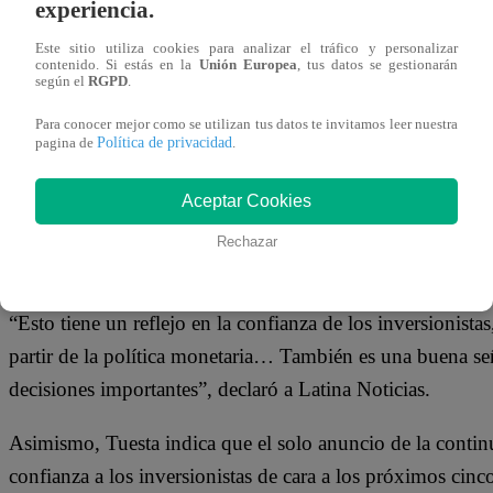
experiencia.
respaldar la institucionalidad del Banco Central de Reser
que están satisfechos con su política monetaria.
Este sitio utiliza cookies para analizar el tráfico y personalizar
contenido. Si estás en la
Unión Europea
, tus datos se gestionarán
según el
RGPD
.
Te puede interesar
Para conocer mejor como se utilizan tus datos te invitamos leer nuestra
Política de privacidad
pagina de
.
Lima
07/07/2026
15:46
Aceptar Cookies
Madre
denuncia
Rechazar
presunto
abuso contra
su hijo dentro
de colegio:
exige acciones
“Esto tiene un reflejo en la confianza de los inversionista
inmediatas
partir de la política monetaria… También es una buena se
decisiones importantes”, declaró a Latina Noticias.
Asimismo, Tuesta indica que el solo anuncio de la conti
confianza a los inversionistas de cara a los próximos ci