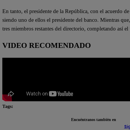
En tanto, el presidente de la República, con el acuerdo de 
siendo uno de ellos el presidente del banco. Mientras que,
tres miembros restantes del directorio, completando así el
VIDEO RECOMENDADO
Tags:
BCR
Fuerza Popular
Julio Velarde
Keiko
Encuéntranos también en
Si