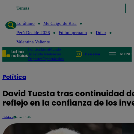
Temas
Lo último
Me Caigo de Risa
Perú Decide 2026
Fútbol p
Lo último
Me Caigo de Risa
Perú Decide 2026
Fútbol peruano
Dólar
Valentina Valiente
Política
Lima
Mundo
Te ayudo
Tendencias
TV en vivo
MENÚ
Deportes
Espectáculos
Política
David Tuesta tras continuidad de
reflejo en la confianza de los in
Política
a las 15:46