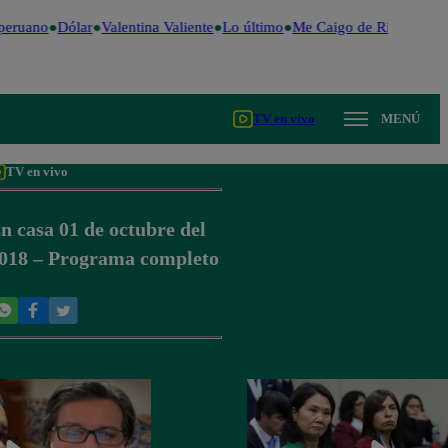
peruano
Dólar
Valentina Valiente
Lo último
Me Caigo de Risa
Perú 
TV en vivo
MENÚ
TV en vivo
n casa 01 de octubre del
018 – Programa completo