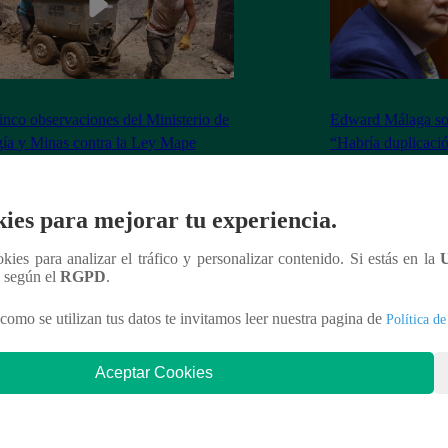
inco observaciones del Ministerio de
Edward Málaga so
ía y Minas contra la Ley Mape
“Habría duplicació
Premier o la Presi
ies para mejorar tu experiencia.
ookies para analizar el tráfico y personalizar contenido. Si estás en la
nteresar
n según el
RGPD
.
como se utilizan tus datos te invitamos leer nuestra pagina de
Política de
Aceptar Cookies