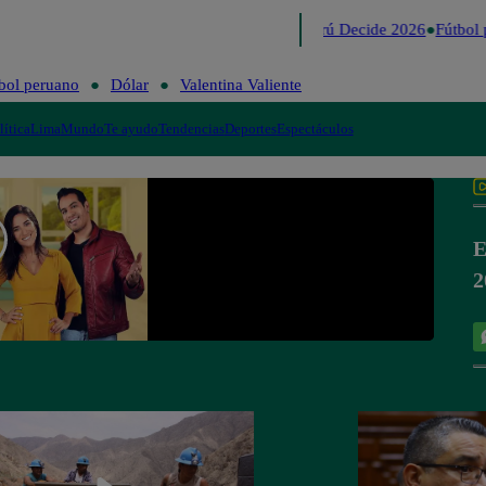
Lo último
Me Caigo de Risa
Perú Decide 2026
Fútbol 
bol peruano
Dólar
Valentina Valiente
lítica
Lima
Mundo
Te ayudo
Tendencias
Deportes
Espectáculos
E
2