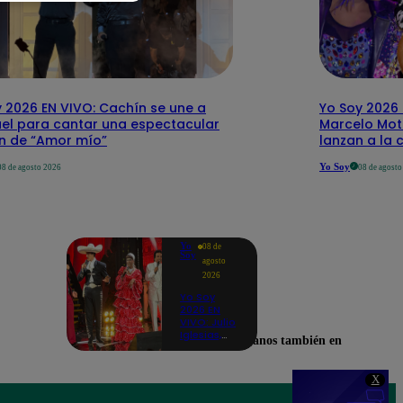
 2026 EN VIVO: Cachín se une a
Yo Soy 2026 
el para cantar una espectacular
Marcelo Mott
ón de “Amor mío”
lanzan a la 
Yo Soy
08 de agosto 2026
08 de agost
Yo
08 de
Soy
agosto
2026
Yo Soy
2026 EN
VIVO: Julio
Iglesias,
Encuéntranos también en
José José,
Celia Cruz
y más
X
artistas se
unen en