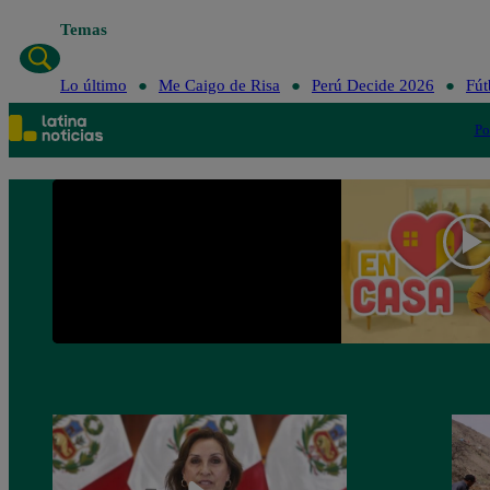
Temas
Lo último
Me Caigo de Risa
Perú Decide 2026
Fút
Po