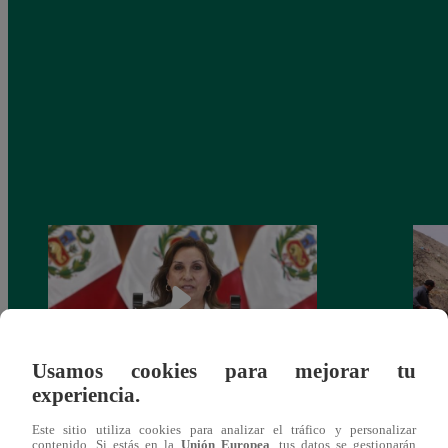
Usamos cookies para mejorar tu
experiencia.
Congreso: proponen que el aumento del
Las c
Este sitio utiliza cookies para analizar el tráfico y personalizar
salario presidencial se aplique desde 2026
Energ
contenido. Si estás en la
Unión Europea
, tus datos se gestionarán