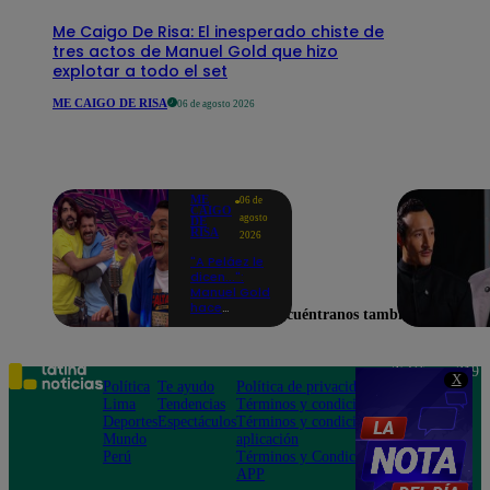
Me Caigo De Risa: El inesperado chiste de
tres actos de Manuel Gold que hizo
explotar a todo el set
ME CAIGO DE RISA
06 de agosto 2026
ME
06 de
CAIGO
agosto
DE
RISA
2026
"A Peláez le
dicen...":
Manuel Gold
hace
Encuéntranos también en
explotar de
risa a Julio
Díaz antes
de contar el
Teléfono: 219
X
chiste
Política
Te ayudo
Política de privacidad
1000
Lima
Tendencias
Términos y condiciones
Av. San
Deportes
Espectáculos
Términos y condiciones
Felipe 968
Mundo
aplicación
Jesús María
Perú
Términos y Condiciones
APP