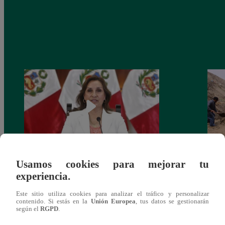
Usamos cookies para mejorar tu
Congreso: proponen que el aumento del
Las c
experiencia.
salario presidencial se aplique desde 2026
Energ
Este sitio utiliza cookies para analizar el tráfico y personalizar
contenido. Si estás en la
Unión Europea
, tus datos se gestionarán
según el
RGPD
.