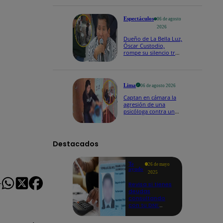
fecha 4
Espectáculos
06 de agosto
2026
Dueño de La Bella Luz,
Óscar Custodio,
rompe su silencio tras
denuncia de acoso de
Naldy Saldaña
Lima
06 de agosto 2026
Captan en cámara la
agresión de una
psicóloga contra un
niño con autismo:
madre denuncia
maltratos contínuos
Destacados
Te
26 de mayo
ayudo
2025
Revisa si tienes
r
deudas
consultando
con tu DNI:
aquí los
detalles