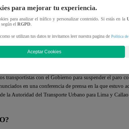
tivos en la operatividad del Servicio Público de Transport
ies para mejorar tu experiencia.
en materia económica y financiera que permitan garantizar s
ookies para analizar el tráfico y personalizar contenido. Si estás en la
n según el
RGPD
.
dad y Continuidad Operativa (ECO)
, el cual estará bajo l
como se utilizan tus datos te invitamos leer nuestra pagina de
Política de
ra Lima y Callao (ATU).
Aceptar Cookies
 autorizó una transferencia de partidas de hasta 44 millon
la Reserva de Contingencia.
los transportistas con el Gobierno para suspender el paro 
 anunciados en una conferencia de prensa en la que estuvo
te de la Autoridad del Transporte Urbano para Lima y Calla
O?