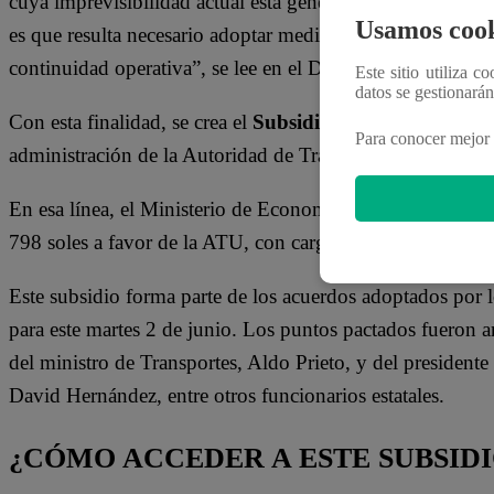
cuya imprevisibilidad actual está generando impactos nega
Usamos cook
es que resulta necesario adoptar medidas extraordinarias 
continuidad operativa”, se lee en el Decreto de Urgencia.
Este sitio utiliza c
datos se gestionará
Con esta finalidad, se crea el
Subsidio para la Estabili
Para conocer mejor 
administración de la Autoridad de Transporte Urbano pa
En esa línea, el Ministerio de Economía y Finanzas (MEF)
798 soles a favor de la ATU, con cargo a los recursos de 
Este subsidio forma parte de los acuerdos adoptados por 
para este martes 2 de junio. Los puntos pactados fueron
del ministro de Transportes, Aldo Prieto, y del presiden
David Hernández, entre otros funcionarios estatales.
¿CÓMO ACCEDER A ESTE SUBSIDI