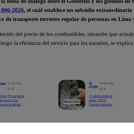
a mesa de diálogo entre el Gobierno y los gremios de 
º 006-2026
, el cuál establece un subsidio extraordinario
co de transporte terrestre regular de personas en Lima 
tenido del precio de los combustibles, situación que actua
sgo la eficiencia del servicio para los usuarios, se explica 
Lima
Te
02/06/2026
02/06/2026
ayudo
09:32
09:32
ínea 73 paraliza
¿Cuánto está el
ervicios por
dólar HOY?
nueva amenaza
Precio compra y
de
venta para este
xtorsionadores:
martes 2 de
Les vamos a
junio
stallar el carro”
tos en la operación y que afectan a la sostenibilidad de la