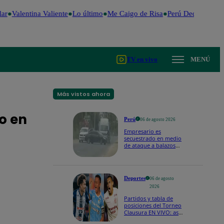
r
Valentina Valiente
Lo último
Me Caigo de Risa
Perú Decide 2026
TV en vivo
MENÚ
Más vistos ahora
o en
Perú
06 de agosto 2026
Empresario es
secuestrado en medio
de ataque a balazos
en Piura | VIDEO
Deportes
06 de agosto
2026
Partidos y tabla de
posiciones del Torneo
Clausura EN VIVO: así
van los equipos en la