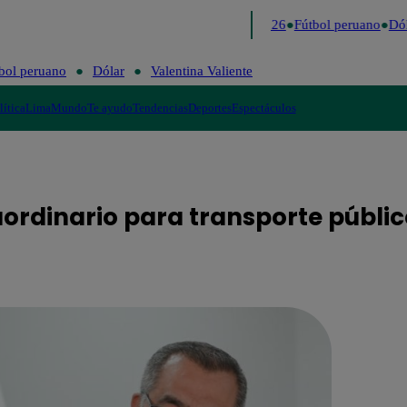
Lo último
Me Caigo de Risa
Perú Decide 2026
Fútbol peruano
Dóla
bol peruano
Dólar
Valentina Valiente
lítica
Lima
Mundo
Te ayudo
Tendencias
Deportes
Espectáculos
ordinario para transporte públic