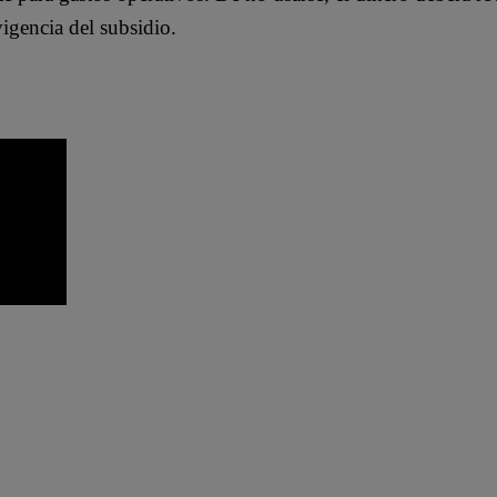
igencia del subsidio.
terio de Transporte y Comunicaciones
MTC
subsidio