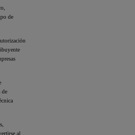
co,
ipo de
autorización
ribuyente
mpresas
e
s de
écnica
s,
rtirse al