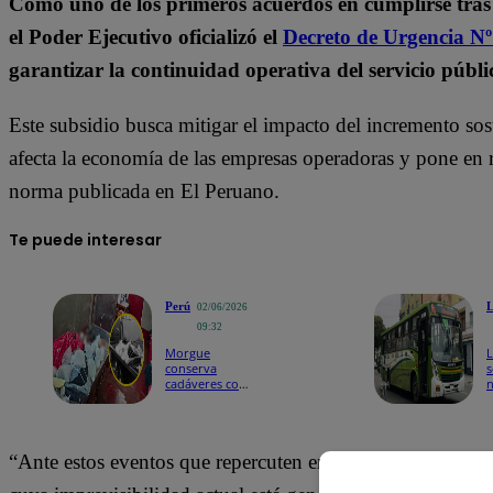
Como uno de los primeros acuerdos en cumplirse tras l
el Poder Ejecutivo oficializó el
Decreto de Urgencia N
garantizar la continuidad operativa del servicio públi
Este subsidio busca mitigar el impacto del incremento sos
afecta la economía de las empresas operadoras y pone en rie
norma publicada en El Peruano.
Te puede interesar
Perú
02/06/2026
09:32
Morgue
L
conserva
s
cadáveres con
bolsas de hielo
por falta de
e
cámara
“
frigorífica
e
“Ante estos eventos que repercuten en el incremento de cos