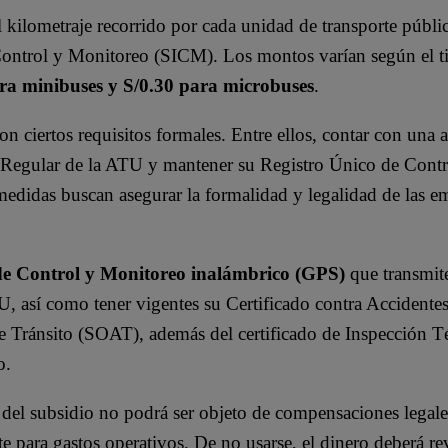
kilometraje recorrido por cada unidad de transporte públi
 Control y Monitoreo (SICM). Los montos varían según el t
ra minibuses y S/0.30 para microbuses
.
n ciertos requisitos formales. Entre ellos, contar con una 
te Regular de la ATU y mantener su Registro Único de Cont
edidas buscan asegurar la formalidad y legalidad de las e
de Control y Monitoreo inalámbrico (GPS)
que transmit
U, así como tener vigentes su Certificado contra Accidente
e Tránsito (SOAT), además del certificado de Inspección T
o.
 del subsidio no podrá ser objeto de compensaciones legale
 para gastos operativos. De no usarse, el dinero deberá reve