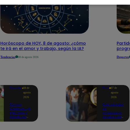
Horóscopo de HOY, 8 de agosto: ¿cómo
Parti
te irá en el amor y trabajo, según la IA?
progr
Tendencias
Deportes
08 de agosto 2026
Deportes
Perú
08 de
07 de
agosto
agosto
2026
2026
Torneo
Giro en caso
Clausura: ¿A
de
qué hora y
empresario
dónde ver
secuestrado
Sport Boys
y asesinado:
vs. Alianza
Habría sido
Lima por la
un ajuste de