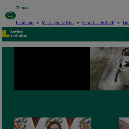
Temas
Lo último
Me Caigo de Risa
Perú Decide 2026
Fút
Po