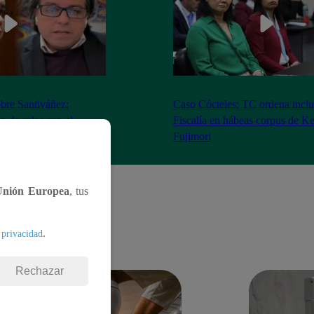
bre Santiváñez:
Caso Cócteles: TC ordena inclu
n de roles con el
Fiscalía en hábeas corpus de K
denta”
Fujimori
Unión Europea
, tus
.
 privacidad
Rechazar