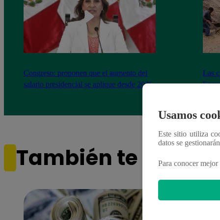
Congreso: proponen que el aumento del
Las c
salario presidencial se aplique desde 2026
Energ
Usamos cook
Este sitio utiliza c
datos se gestionará
También te puede i
Para conocer mejor 