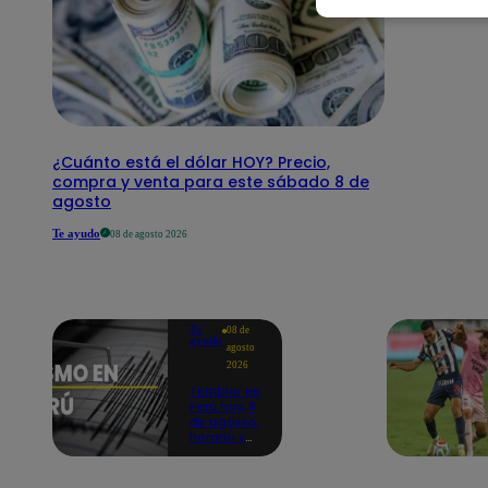
¿Cuánto está el dólar HOY? Precio,
compra y venta para este sábado 8 de
agosto
Te ayudo
08 de agosto 2026
Te
08 de
ayudo
agosto
2026
Temblor en
Perú hoy, 8
de agosto:
horario y
epicentro
del último
sismo,