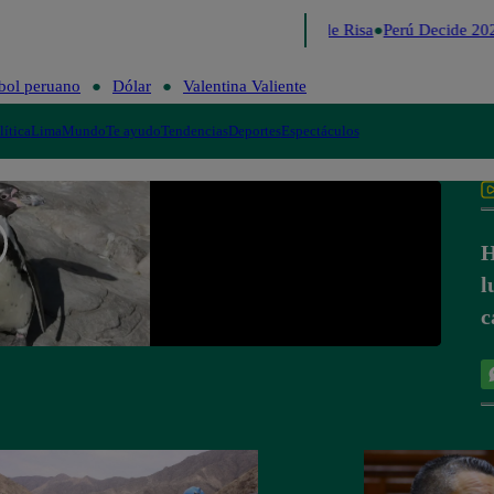
Lo último
Me Caigo de Risa
Perú Decide 202
bol peruano
Dólar
Valentina Valiente
lítica
Lima
Mundo
Te ayudo
Tendencias
Deportes
Espectáculos
H
l
c