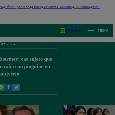
6
Fútbol peruano
Dólar
Valentina Valiente
Lo último
Me Caigo de R
TV en vivo
MENÚ
TV en vivo
uarmey: cae sujeto que
ucraba con pingüino en
autiverio