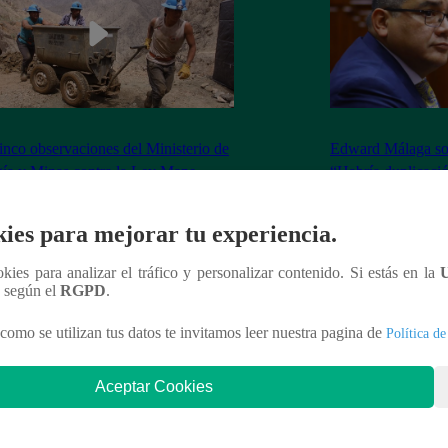
inco observaciones del Ministerio de
Edward Málaga so
ía y Minas contra la Ley Mape
“Habría duplicació
Premier o la Presi
ies para mejorar tu experiencia.
ookies para analizar el tráfico y personalizar contenido. Si estás en la
n según el
RGPD
.
nteresar
como se utilizan tus datos te invitamos leer nuestra pagina de
Política de
Aceptar Cookies