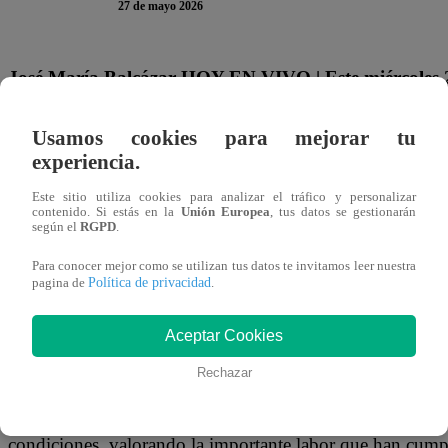
27 de mayo 2026
José María Balcázar HOY EN VIVO | Este miércoles 2
realizó actividades oficiales. A través de sus canales i
Usamos cookies para mejorar tu
conocieron los detalles de la agenda del jefe de Estado
experiencia.
jornada del mandatario.
Este sitio utiliza cookies para analizar el tráfico y personalizar
contenido. Si estás en la
Unión Europea
, tus datos se gestionarán
ACTIVIDADES DEL PRESIDENTE 
según el
RGPD
.
PARA HOY, 27 DE MAYO
Para conocer mejor como se utilizan tus datos te invitamos leer nuestra
Política de privacidad
pagina de
.
Desde la cuenta de Presidencia se pudo constatar que el p
Aceptar Cookies
tiene programado liderar el Consejo de Ministros de este 
Rechazar
del 26 de mayo, recibió en Palacio de Gobierno a represe
jubilados y auxiliares del sector Educación, para escucha
condiciones, valorando la importante labor que han cumpl