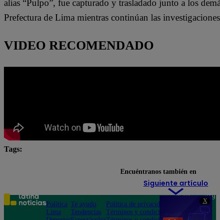
alias “Pulpo”, fue capturado y trasladado junto a los demá
Prefectura de Lima mientras continúan las investigaciones
VIDEO RECOMENDADO
Tags:
corrupción
La Victoria
Encuéntranos también en
Siguiente artículo
Teléfono: 219
X
Política
Te ayudo
Política de privacidad
1000
Lima
Tendencias
Términos y condiciones
Av. San
Deportes
Espectáculos
Términos y condiciones