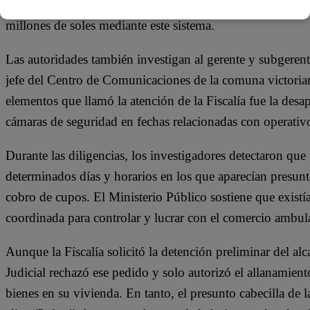
soles. Una pericia contable estima que esta presunta red 
millones de soles mediante este sistema.
Las autoridades también investigan al gerente y subgerent
jefe del Centro de Comunicaciones de la comuna victoria
elementos que llamó la atención de la Fiscalía fue la desa
cámaras de seguridad en fechas relacionadas con operativ
Durante las diligencias, los investigadores detectaron que
determinados días y horarios en los que aparecían presunt
cobro de cupos. El Ministerio Público sostiene que existí
coordinada para controlar y lucrar con el comercio ambula
Aunque la Fiscalía solicitó la detención preliminar del a
Judicial rechazó ese pedido y solo autorizó el allanamien
bienes en su vivienda. En tanto, el presunto cabecilla de