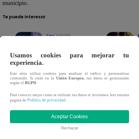
municipio.
Te puede interesar
Lima
12/05/2026
08:48
Trágico
accidente deja
Usamos cookies para mejorar tu
tres muertos
experiencia.
en plena
Panamerica
Sur: chofer
Este sitio utiliza cookies para analizar el tráfico y personalizar
habría
contenido. Si estás en la
Unión Europea
, tus datos se gestionarán
Según la tesis fiscal, la organización habría operado des
“pestañado”
según el
RGPD
.
operativos de recuperación de espacios públicos en zonas
Para conocer mejor como se utilizan tus datos te invitamos leer nuestra
principalmente en el Damero A y B. De acuerdo con las pes
Política de privacidad
pagina de
.
ambulantes, los espacios eran divididos y revendidos ileg
Aceptar Cookies
La investigación señala que los comerciantes debían pagar
Rechazar
acceder a un puesto informal, además de cuotas semanales