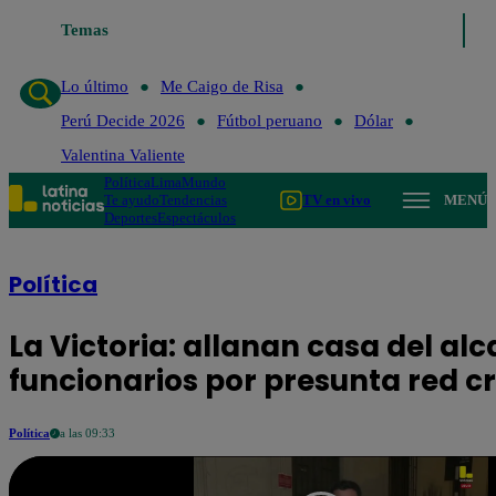
Lo último
Temas
Me Caigo de Risa
Perú Decide 2026
Fútbol peruano
D
Lo último
Me Caigo de Risa
Perú Decide 2026
Fútbol peruano
Dólar
Valentina Valiente
Política
Lima
Mundo
Te ayudo
Tendencias
TV en vivo
MENÚ
Deportes
Espectáculos
Política
La Victoria: allanan casa del alc
funcionarios por presunta red c
Política
a las 09:33