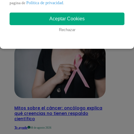
También te puede
Política de privacidad
pagina de
.
Aceptar Cookies
interesar
Rechazar
Mitos sobre el cáncer: oncólogo explica
qué creencias no tienen respaldo
científico
Te ayudo
08 de agosto 2026