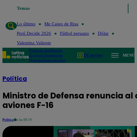
Temas
Lo último
Me Caigo de Risa
Perú D
Lo último
Me Caigo de Risa
Perú Decide 2026
Fútbol peruano
Dólar
Valentina Valiente
Política
Lima
Mundo
Te ayudo
Tendencias
TV en vivo
MENÚ
Deportes
Espectáculos
Política
Ministro de Defensa renuncia al
aviones F-16
Política
a las 08:19