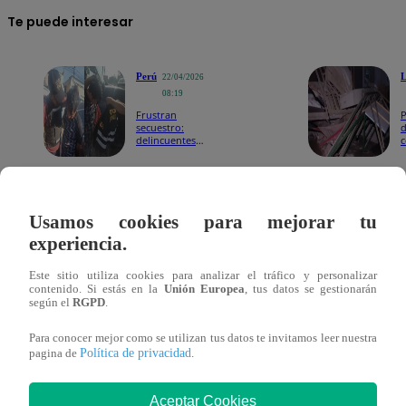
Te puede interesar
Perú
22/04/2026
08:19
Frustran
P
secuestro:
d
delincuentes
c
ya tenían todo
r
listo, incluido
e
el plano de la
p
casa
e
Asimismo, agrega que “todas las acciones vinculadas a es
m
R
Usamos cookies para mejorar tu
dentro del marco constitucional y legal vigente, fueron 
experiencia.
Consejo de Ministros”.
Este sitio utiliza cookies para analizar el tráfico y personalizar
contenido. Si estás en la
Unión Europea
, tus datos se gestionarán
según el
RGPD
.
Para conocer mejor como se utilizan tus datos te invitamos leer nuestra
Política de privacidad
pagina de
.
Aceptar Cookies