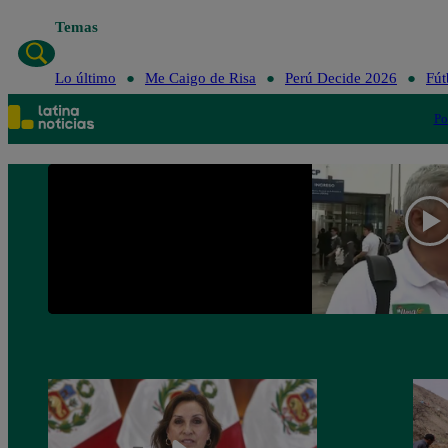
Temas
Lo
Lo último
Me Caigo de Risa
Perú Decide 2026
Fút
Po