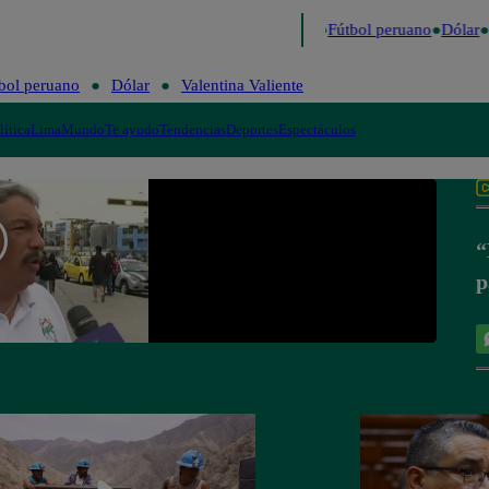
 último
Me Caigo de Risa
Perú Decide 2026
Fútbol peruano
Dólar
bol peruano
Dólar
Valentina Valiente
lítica
Lima
Mundo
Te ayudo
Tendencias
Deportes
Espectáculos
“
p