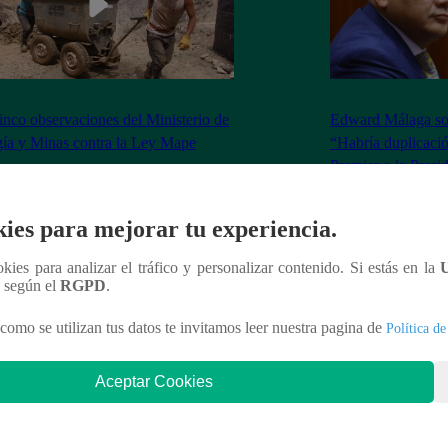
inco observaciones del Ministerio de
Edward Málaga so
ía y Minas contra la Ley Mape
“Habría duplicació
Premier o la Presi
ies para mejorar tu experiencia.
ookies para analizar el tráfico y personalizar contenido. Si estás en la
nteresar
n según el
RGPD
.
como se utilizan tus datos te invitamos leer nuestra pagina de
Política de
Aceptar Cookies