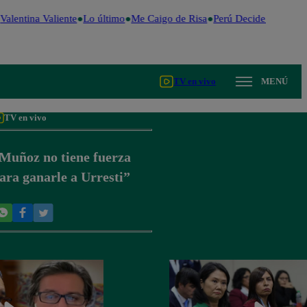
Valentina Valiente
Lo último
Me Caigo de Risa
Perú Decide 2026
Fút
TV en vivo
MENÚ
TV en vivo
Muñoz no tiene fuerza
ara ganarle a Urresti”