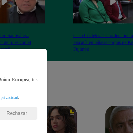
bre Santiváñez:
Caso Cócteles: TC ordena inclu
n de roles con el
Fiscalía en hábeas corpus de K
denta”
Fujimori
Unión Europea
, tus
.
 privacidad
Rechazar