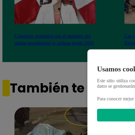
Congreso: proponen que el aumento del
Las c
salario presidencial se aplique desde 2026
Energ
Usamos cook
Este sitio utiliza c
También te puede i
datos se gestionará
Para conocer mejor 