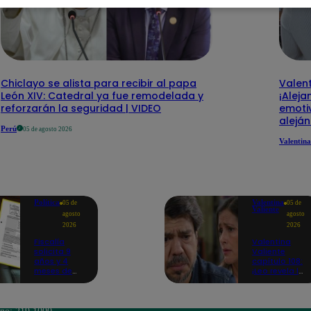
Chiclayo se alista para recibir al papa
Valent
León XIV: Catedral ya fue remodelada y
¡Aleja
reforzarán la seguridad | VIDEO
emotiv
alejá
Perú
05 de agosto 2026
Valentina
Política
Valentina
05 de
05 de
Valiente
agosto
agosto
2026
2026
Fiscalía
Valentina
solicita 9
Valiente
años y 4
capítulo 108:
meses de
¡Leo revela la
prisión
dolorosa
contra
tragedia que
Harvey
lo hizo
Colchado
regresar al