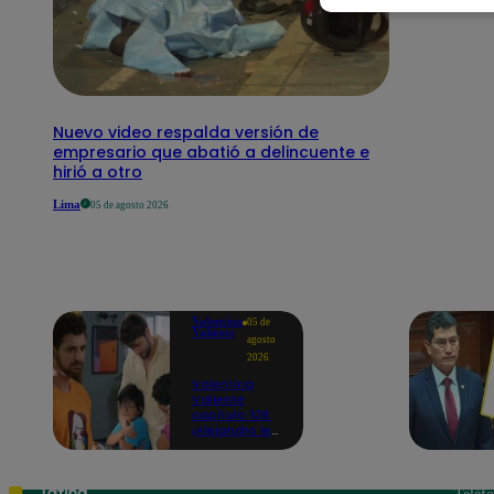
Nuevo video respalda versión de
empresario que abatió a delincuente e
hirió a otro
Lima
05 de agosto 2026
Valentina
05 de
Valiente
agosto
2026
Valentina
Valiente
capítulo 108:
¡Alejandro le
promete a
Lolo y Tony
que siempre
estará para