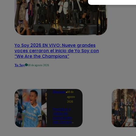
Yo Soy 2026 EN VIVO: Nueve grandes
voces cerraron el inicio de Yo Soy con
“We Are the Champions”
Yo Soy
08 de agosto 2026
Deportes
08 de
agosto
2026
Partidos y
tabla de
posiciones
del Torneo
Clausura EN
VIVO: así van
los equipos