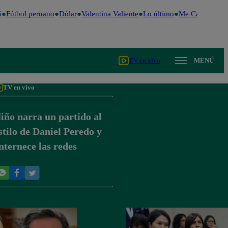
Fútbol peruano
Dólar
Valentina Valiente
Lo último
Me Caigo de Ri
TV en vivo
MENÚ
TV en vivo
iño narra un partido al
stilo de Daniel Peredo y
nternece las redes