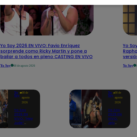
Yo Soy 2026 EN VIVO: Favio Enríquez
Yo Soy
sorprende como Ricky Martin y pone a
Rapha
bailar a todos en pleno CASTING EN VIVO
versi
Yo Soy
Yo Soy
08 de agosto 2026
Yo
Yo
08 de
08 de
Soy
Soy
agosto
agosto
2026
2026
Yo Soy
Yo Soy
2026 EN
2026 EN
VIVO: “Hey
VIVO:
Jude”
Jely
reúne a
Reátegui
Paul
se une a
McCartney,
Nino