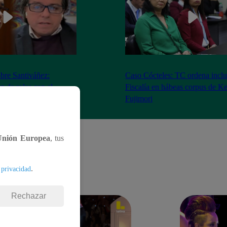
bre Santiváñez:
Caso Cócteles: TC ordena inclu
n de roles con el
Fiscalía en hábeas corpus de K
denta”
Fujimori
Unión Europea
, tus
.
 privacidad
Rechazar