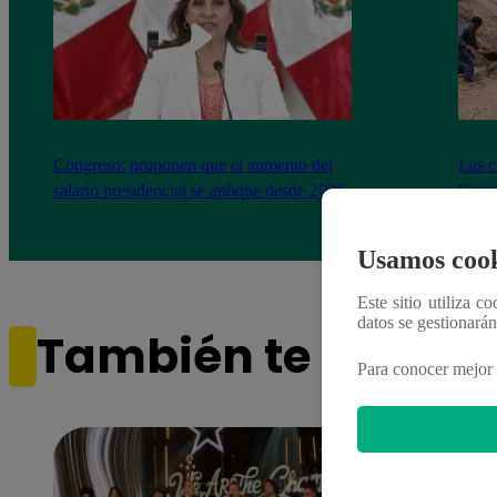
Congreso: proponen que el aumento del
Las c
salario presidencial se aplique desde 2026
Energ
Usamos cook
Este sitio utiliza c
datos se gestionará
También te puede i
Para conocer mejor 