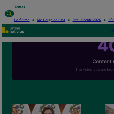
Temas
Lo último
Me Caigo de Risa
Perú Decide 2026
Fút
Po