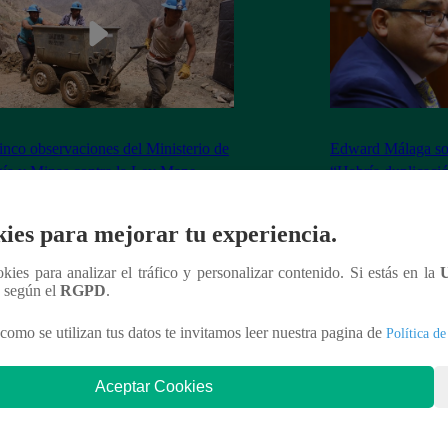
inco observaciones del Ministerio de
Edward Málaga so
ía y Minas contra la Ley Mape
“Habría duplicació
Premier o la Presi
ies para mejorar tu experiencia.
ookies para analizar el tráfico y personalizar contenido. Si estás en la
n según el
RGPD
.
nteresar
como se utilizan tus datos te invitamos leer nuestra pagina de
Política de
Aceptar Cookies