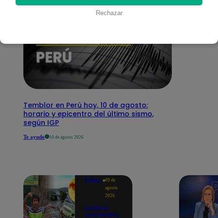
Rechazar
Temblor en Perú hoy, 10 de agosto:
horario y epicentro del último sismo,
según IGP
Te ayudo
10 de agosto 2026
Política
09 de
agosto
2026
El Niño a
contrarreloj: