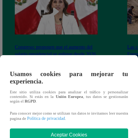
Congreso: proponen que el aumento del
Las c
salario presidencial se aplique desde 2026
Energ
Usamos cookies para mejorar tu
experiencia.
Este sitio utiliza cookies para analizar el tráfico y personalizar
También te puede
contenido. Si estás en la
Unión Europea
, tus datos se gestionarán
según el
RGPD
.
interesar
Para conocer mejor como se utilizan tus datos te invitamos leer nuestra
Política de privacidad
pagina de
.
Aceptar Cookies