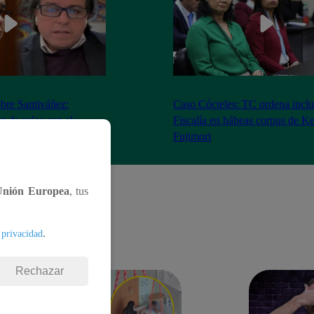
bre Santiváñez:
Caso Cócteles: TC ordena inclu
n de roles con el
Fiscalía en hábeas corpus de K
denta”
Fujimori
Unión Europea
, tus
.
 privacidad
Rechazar