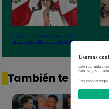
Congreso: proponen que el aumento del
Las c
salario presidencial se aplique desde 2026
Energ
Usamos cook
Este sitio utiliza c
datos se gestionará
También te puede i
Para conocer mejor 