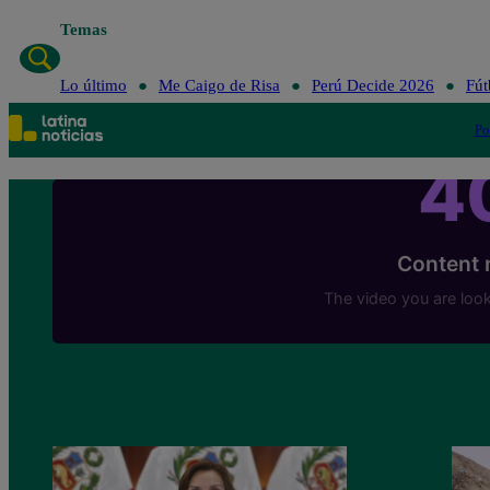
Temas
Lo último
Me Caigo
Lo último
Me Caigo de Risa
Perú Decide 2026
Fút
Po