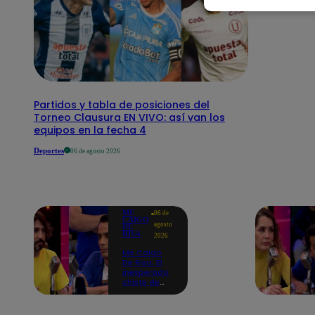
Partidos y tabla de posiciones del
Torneo Clausura EN VIVO: así van los
equipos en la fecha 4
Deportes
06 de agosto 2026
ME
06 de
CAIGO
agosto
DE
RISA
2026
Me Caigo
De Risa: El
inesperado
chiste de
tres actos
de Manuel
Gold que