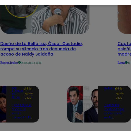
Dueño de La Bella Luz, Óscar Custodio,
Capta
rompe su silencio tras denuncia de
psicó
acoso de Naldy Saldaña
madre
Espectáculos
Lima
06 de agosto 2026
06
ME
Política
06 de
06 de
CAIGO
agosto
agosto
DE
RISA
2026
2026
"¿Por qué a
Canciller
Yiddá le
Carlos Espá
dicen
participirá
tango?": El
en la
chiste de
ceremonia
Machuca
de posesión
que la hizo
presidencial