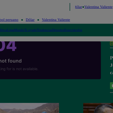
 de Risa
Perú Decide 2026
Fútbol peruano
Dólar
Valentina Valiente
bol peruano
Dólar
Valentina Valiente
lítica
Lima
Mundo
Te ayudo
Tendencias
Deportes
Espectáculos
P
J
c