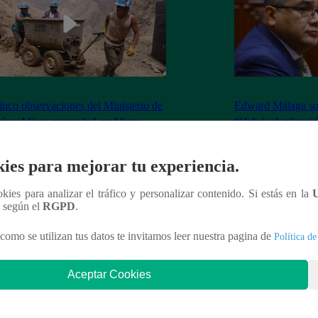
inco observaciones del Ministerio de
Edward Málaga so
ía y Minas contra la Ley Mape
“Habría duplicació
Premier o la Presi
ies para mejorar tu experiencia.
ookies para analizar el tráfico y personalizar contenido. Si estás en la
n según el
RGPD
.
nteresar
como se utilizan tus datos te invitamos leer nuestra pagina de
Política de
Aceptar Cookies