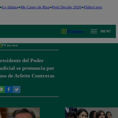
Lo último
Me Caigo de Risa
Perú Decide 2026
Fútbol peruano
Dóla
TV en vivo
MENÚ
TV en vivo
residente del Poder
udicial se pronuncia por
aso de Arlette Contreras