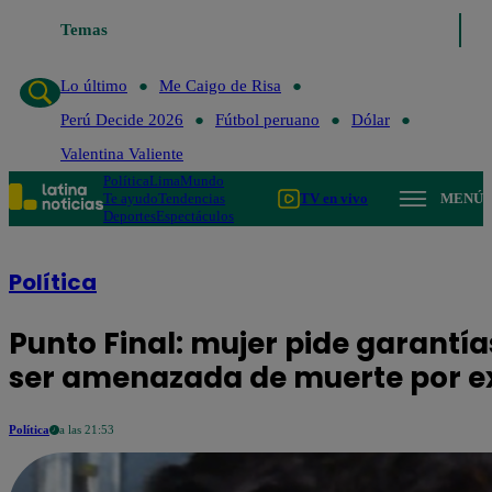
Lo último
Temas
Me Caigo de Risa
Perú Decide 2026
Fútbol perua
Lo último
Me Caigo de Risa
Perú Decide 2026
Fútbol peruano
Dólar
Valentina Valiente
Política
Lima
Mundo
Te ayudo
Tendencias
TV en vivo
MENÚ
Deportes
Espectáculos
Política
Punto Final: mujer pide garantí
ser amenazada de muerte por e
Política
a las 21:53