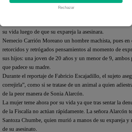
13 de mayo 2018
Rechazar
Sonia Alarcón teme que su destino sea el mismo de Frida
su vida luego de que su expareja la asesinara.
Nemecio Carrión Moreano un hombre machista, pues en es
retorcidos y retrógados pensamientos al momento de expre
sus hijos: una joven de 20 años y un menor de 9, ambos pr
que padece su madre.
Durante el reportaje de Fabricio Escajadillo, el sujeto as
correjirla”, como si se tratase de un animal a quien adi
de la peor manera de Sonia Alarcón.
La mujer teme ahora por su vida ya que tras sentar la denu
de la Fiscalía no actúan rápidamente. La señora Alarcón 
Santoza Chumbe, quien murió a manos de su expareja y reci
de su asesinato.