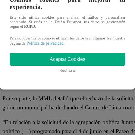
03 de junio 2026
experiencia.
Este sitio utiliza cookies para analizar el tráfico y personalizar
contenido. Si estás en la
Unión Europea
, tus datos se gestionarán
El candidato presidencial por Juntos por el Perú, Roberto
según el
RGPD
.
Metropolitana de Lima (MML) sobre su pedido para cerrar
Para conocer mejor como se utilizan tus datos te invitamos leer nuestra
denunció una falta de “igualdad de condiciones democrátic
Política de privacidad
pagina de
.
segunda vuelta presidencial contra Keiko Fujimori.
Aceptar Cookies
“En una elección nacional, las autoridades deben garantiz
Rechazar
libremente a la ciudadanía, respetando el orden, la segurida
congresista Sánchez.
Por su parte, la MML detalló que el rechazo de la solicit
gobierno municipal ha declarado el Centro de Lima como
“En relación a la solicitud de la agrupación política Juntos
político (…) programado para el 4 de junio en el Paseo 