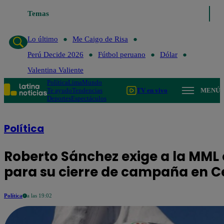
Temas
Lo último
Me Caigo de 
Lo último
Me Caigo de Risa
Perú Decide 2026
Fútbol peruano
Dólar
Valentina Valiente
Política
Lima
Mundo
Te ayudo
Tendencias
TV en vivo
MENÚ
Deportes
Espectáculos
Política
Roberto Sánchez exige a la MML
para su cierre de campaña en C
Política
a las 19:02