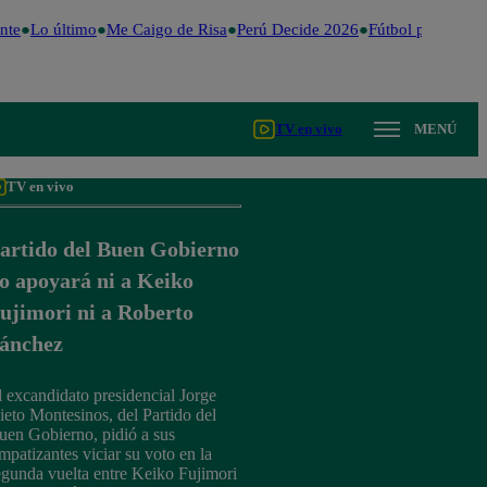
te
Lo último
Me Caigo de Risa
Perú Decide 2026
Fútbol peruano
D
TV en vivo
MENÚ
TV en vivo
artido del Buen Gobierno
o apoyará ni a Keiko
ujimori ni a Roberto
ánchez
l excandidato presidencial Jorge
ieto Montesinos, del Partido del
uen Gobierno, pidió a sus
impatizantes viciar su voto en la
egunda vuelta entre Keiko Fujimori