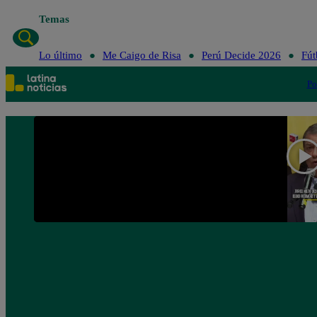
Temas
Lo último
Me Ca
Lo último
Me Caigo de Risa
Perú Decide 2026
Fút
Po