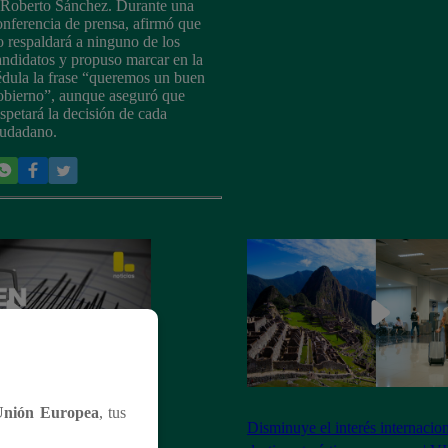
 Roberto Sánchez. Durante una
onferencia de prensa, afirmó que
o respaldará a ninguno de los
andidatos y propuso marcar en la
édula la frase “queremos un buen
obierno”, aunque aseguró que
espetará la decisión de cada
iudadano.
Unión Europea
, tus
oy, 24 de mayo: horario
Disminuye el interés internacio