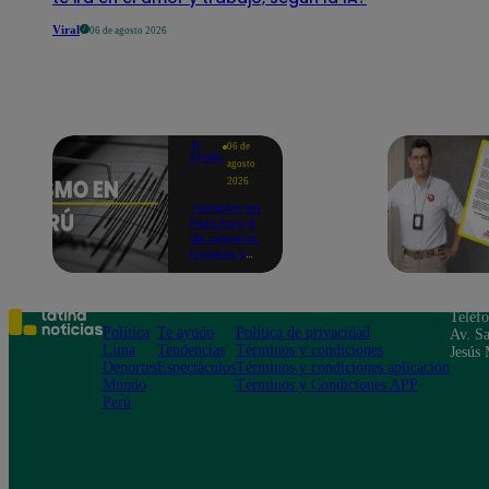
Viral
06 de agosto 2026
Te
06 de
ayudo
agosto
2026
Temblor en
Perú hoy, 6
de agosto:
horario y
epicentro
del último
sismo,
según IGP
Teléf
Política
Te ayudo
Política de privacidad
Av. Sa
Lima
Tendencias
Términos y condiciones
Jesús 
Deportes
Espectáculos
Términos y condiciones aplicación
Mundo
Términos y Condiciones APP
Perú