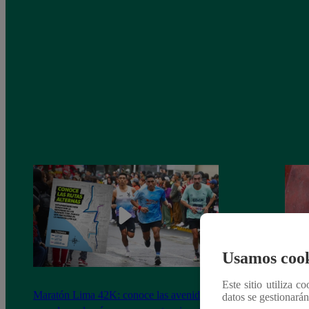
Usamos cook
Este sitio utiliza c
Maratón Lima 42K: conoce las avenidas
Corte
datos se gestionará