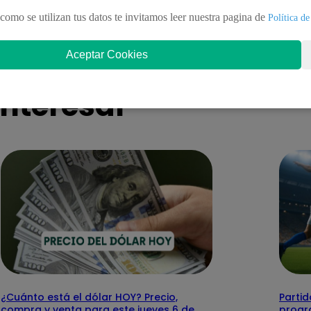
tos afectados sin el servicio de
y epicentro del úl
como se utilizan tus datos te invitamos leer nuestra pagina de
pal
Política de
Aceptar Cookies
nteresar
¿Cuánto está el dólar HOY? Precio,
Partid
compra y venta para este jueves 6 de
progr