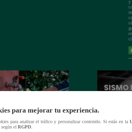
y
c
n
c
c
g
r
c
ies para mejorar tu experiencia.
ookies para analizar el tráfico y personalizar contenido. Si estás en la
 de agua hoy, 24 de mayo: horarios y
Temblor en Perú h
n según el
RGPD
.