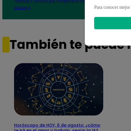
cerradas y desvíos por competencia este
distri
Para conocer mejor 
domingo
Seda
También te puede i
Horóscopo de HOY, 6 de agosto: ¿cómo
te irá en el amor y trabajo, según la IA?