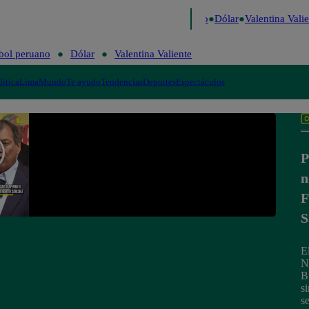
igo de Risa
Perú Decide 2026
Fútbol peruano
Dólar
Valentina Valien
bol peruano
Dólar
Valentina Valiente
lítica
Lima
Mundo
Te ayudo
Tendencias
Deportes
Espectáculos
P
n
F
S
E
N
B
s
s