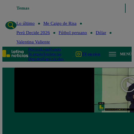
Temas
Lo último
Me Caigo de Risa
Perú Decide 2
Lo último
Me Caigo de Risa
Perú Decide 2026
Fútbol peruano
Dólar
Valentina Valiente
Política
Lima
Mundo
Te ayudo
Tendencias
TV en vivo
MENÚ
Deportes
Espectáculos