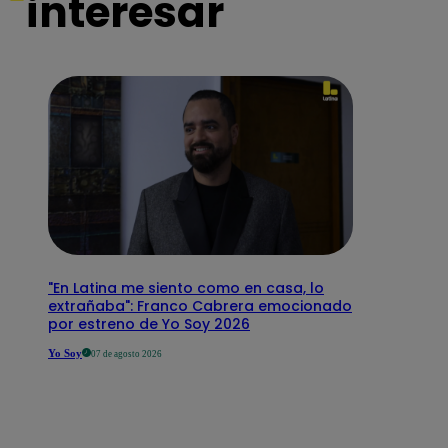
interesar
"En Latina me siento como en casa, lo
extrañaba": Franco Cabrera emocionado
por estreno de Yo Soy 2026
Yo Soy
07 de agosto 2026