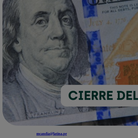
mcandia@latina.pe