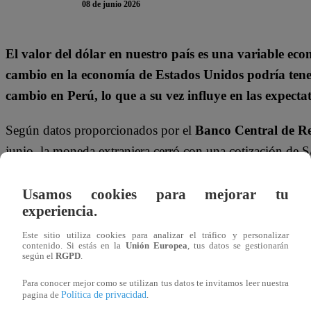
08 de junio 2026
El valor del dólar en nuestro país es una variable e
cambio en la economía de Estados Unidos podría tener
cambio en Perú, lo que a su vez influye en las expectat
Según datos proporcionados por el
Banco Central de R
junio, la moneda extranjera cerró con una cotización de S
#BCRP
: Información del Mercado Cambiario a las 
Usamos cookies para mejorar tu
experiencia.
— Banco Central de Reserva del Perú – BCRP (@bcr
Este sitio utiliza cookies para analizar el tráfico y personalizar
contenido. Si estás en la
Unión Europea
, tus datos se gestionarán
#BCRP
: Información del Mercado Cambiario a las 
según el
RGPD
.
Para conocer mejor como se utilizan tus datos te invitamos leer nuestra
— Banco Central de Reserva del Perú - BCRP (@bcr
Política de privacidad
pagina de
.