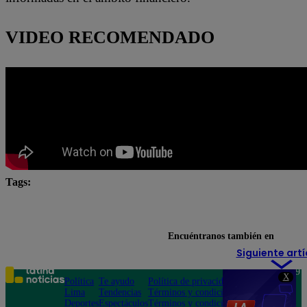
VIDEO RECOMENDADO
Tags:
cuánto está el dólar
cuánto está el dólar hoy
dóla
Precio del dólar
Precio dólar hoy
tipo de cambio
Encuéntranos también en
Siguiente artí
Teléfono: 219
X
Política
Te ayudo
Política de privacidad
1000
Lima
Tendencias
Términos y condiciones
Av. San
Deportes
Espectáculos
Términos y condiciones
Felipe 968