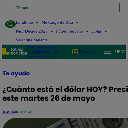
Temas
Lo último
Me 
Lo último
Me Caigo de Risa
Perú Decide 2026
Fútbol peruano
Dólar
Valentina Valiente
Política
Lima
Mundo
Te ayudo
Tendencias
TV en vivo
MENÚ
Deportes
Espectáculos
Te ayudo
¿Cuánto está el dólar HOY? Prec
este martes 26 de mayo
Te ayudo
a las 08:30