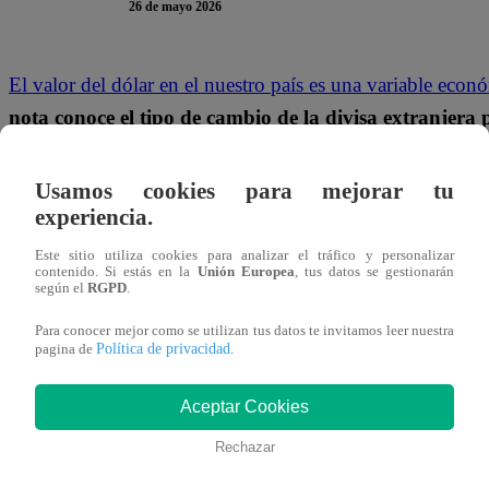
26 de mayo 2026
El valor del dólar en el nuestro país es una variable ec
nota conoce el tipo de cambio de la divisa extranjer
variación en la economía estadounidense puede tener u
cambio en Perú, la expectativa y la percepción de ries
Usamos cookies para mejorar tu
experiencia.
¿CUÁL ES EL PRECIO DEL DÓLAR 
Este sitio utiliza cookies para analizar el tráfico y personalizar
contenido. Si estás en la
Unión Europea
, tus datos se gestionarán
según el
RGPD
.
Según la Superintendencia Nacional de Aduanas y de Admin
Para conocer mejor como se utilizan tus datos te invitamos leer nuestra
cotizó para hoy, martes 26 de mayo, en
S/3.407
la comp
Política de privacidad
pagina de
.
DÓLAR EN PERÚ: ¿CUÁL ES LA 
Aceptar Cookies
Y VENTA?
Rechazar