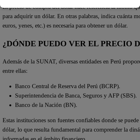
El precio de compra del dólar hace referencia al monto q
para adquirir un dólar. En otras palabras, indica cuánta m
euros, yenes, etc.) es necesaria para obtener un dólar.
¿DÓNDE PUEDO VER EL PRECIO 
Además de la SUNAT, diversas entidades en Perú proporci
entre ellas:
Banco Central de Reserva del Perú (BCRP).
Superintendencia de Banca, Seguros y AFP (SBS).
Banco de la Nación (BN).
Estas instituciones son fuentes confiables donde se puede 
dólar, lo que resulta fundamental para comprender la din
informadas en el ámbito financiero.