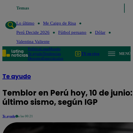
Lo último
Temas
Me Caigo de Risa
Perú Decide 2026
Fútbol peruano
Lo último
Me Caigo de Risa
Perú Decide 2026
Fútbol peruano
Dólar
Valentina Valiente
Política
Lima
Mundo
Te ayudo
Tendencias
TV en vivo
MENÚ
Deportes
Espectáculos
Te ayudo
Temblor en Perú hoy, 10 de junio:
último sismo, según IGP
Te ayudo
a las 00:21