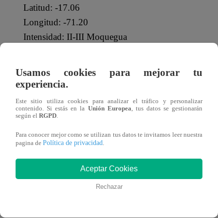
Latitud: -17.06
Longitud: -71.20
Intensidad: II-III Moquegua
Referencia: 32 km al NO de Moquegua, Mariscal N
Usamos cookies para mejorar tu
— Centro Sismológico Nacional (@Sismos_Peru_
experiencia.
Puedes hallar más información sobre los temblores ocurr
Este sitio utiliza cookies para analizar el tráfico y personalizar
contenido. Si estás en la
Unión Europea
, tus datos se gestionarán
según el
RGPD
.
¿QUÉ ES EL IGP?
Para conocer mejor como se utilizan tus datos te invitamos leer nuestra
Política de privacidad
pagina de
.
El Instituto Geofísico del Perú (IGP)
es un Organismo Pú
Aceptar Cookies
Ambiente que fue creado con la finalidad de que aplique Ge
de estudiar todos los fenómenos relacionados con la estruc
Rechazar
la Tierra.