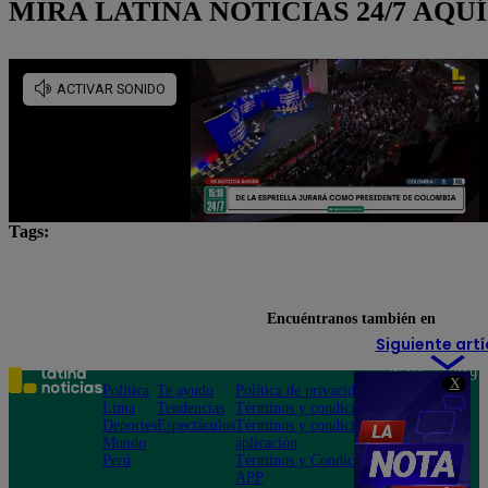
MIRA LATINA NOTICIAS 24/7 AQUÍ
Tags:
IGP
Lima
Lo último
movimientos telúrico
terremotos
Encuéntranos también en
Siguiente artí
Teléfono: 219
X
Política
Te ayudo
Política de privacidad
1000
Lima
Tendencias
Términos y condiciones
Av. San
Deportes
Espectáculos
Términos y condiciones
Felipe 968
Mundo
aplicación
Jesús María
Perú
Términos y Condiciones
APP