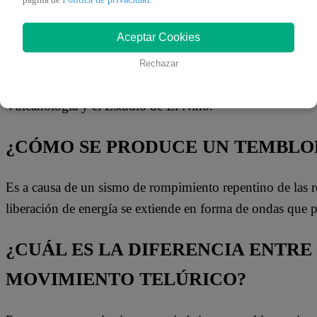
pagina de
.
Ambiente que fue creado con la finalidad de que aplique Ge
de estudiar todos los fenómenos relacionados con la estruc
Aceptar Cookies
la Tierra.
Rechazar
El IGP tiene la capacidad de servir a las necesidades del 
Vulcanología y el Estudio de El Niño.
¿CÓMO SE PRODUCE UN TEMBLOR
Es a causa de un sismo de rompimiento repentino de las roca
liberación de energía se extiende en forma de ondas que
¿CUÁL ES LA DIFERENCIA ENTRE
MOVIMIENTO TELÚRICO?