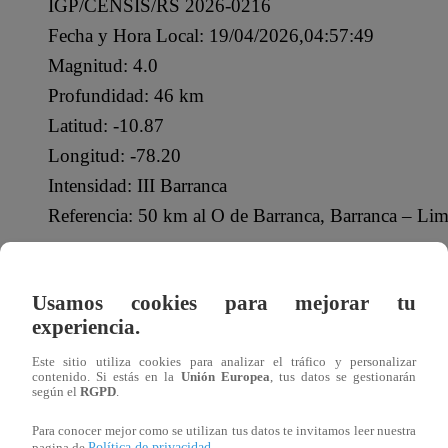
IGP/CENSIS/RS 2026-0216
Fecha y Hora Local: 19/04/2026,04:57:49
Magnitud: 4.0
Profundidad: 46 km
Latitud: -10.87
Longitud: -78.20
Intensidad: III Barranca
Referencia: 50 km al O de Barranca, Barranca – Li
— Centro Sismológico Nacional (@Sismos_Peru_
Usamos cookies para mejorar tu
Puedes hallar más información sobre los temblores ocurr
experiencia.
Este sitio utiliza cookies para analizar el tráfico y personalizar
¿QUÉ ES EL IGP?
contenido. Si estás en la
Unión Europea
, tus datos se gestionarán
según el
RGPD
.
El Instituto Geofísico del Perú (IGP)
es un Organismo Pú
Para conocer mejor como se utilizan tus datos te invitamos leer nuestra
Política de privacidad