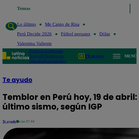
Lo último
Temas
Me Caigo de Risa
Perú Decide 2026
Fútbol peruano
Lo último
Me Caigo de Risa
Perú Decide 2026
Fútbol peruano
Dólar
Valentina Valiente
Política
Lima
Mundo
Te ayudo
Tendencias
TV en vivo
MENÚ
Deportes
Espectáculos
Te ayudo
Temblor en Perú hoy, 19 de abril:
último sismo, según IGP
Te ayudo
a las 07:44