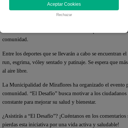
25 de abril 2023
Aceptar Cookies
Rechazar
La Municipalidad de Miraflores ofrecerá una serie de depo
llamada “El Desafío”. La iniciativa busca promover la acti
comunidad.
Entre los deportes que se llevarán a cabo se encuentran el 
run, esgrima, vóley sentado y patinaje. Se espera que más
al aire libre.
La Municipalidad de Miraflores ha organizado el evento p
comunidad. “El Desafío” busca motivar a los ciudadanos a 
constante para mejorar su salud y bienestar.
¿Asistirás a “El Desafío”? ¡Cuéntanos en los comentarios 
pierdas esta iniciativa por una vida activa y saludable!