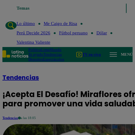
Temas
Lo último
Me Caigo de Risa
P
Lo último
Me Caigo de Risa
Perú Decide 2026
Fútbol peruano
Dólar
Valentina Valiente
Política
Lima
Mundo
Te ayudo
Tendencias
TV en vivo
MENÚ
Deportes
Espectáculos
Tendencias
¡Acepta El Desafío! Miraflores ofr
para promover una vida saluda
Tendencias
a las 18:05