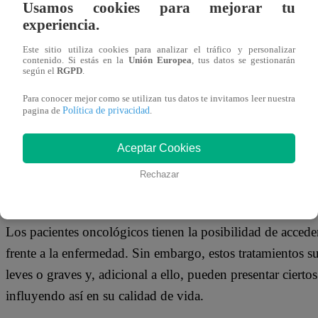
Usamos cookies para mejorar tu
04 de febrero 2022
experiencia.
Este sitio utiliza cookies para analizar el tráfico y personalizar
El cáncer es una de las enfermedades más comunes, y, seg
contenido. Si estás en la
Unión Europea
, tus datos se gestionarán
según el
RGPD
.
Cáncer de la OMS, en el 2020 esta enfermedad fue respon
todo el mundo. En Perú, desde el 2015 se mantiene como l
Para conocer mejor como se utilizan tus datos te invitamos leer nuestra
Política de privacidad
pagina de
.
Covid-19) según datos de la Organización Mundial de la 
Aceptar Cookies
Cada 04 de febrero se conmemora el Día Mundial de la Lu
concientizar a las personas sobre la enfermedad y reduci
Rechazar
muertes.
Los pacientes oncológicos tienen la posibilidad de acceder
frente a la enfermedad. Sin embargo, estos tratamientos 
leves o graves y, adicional a ello, pueden presentar ciert
influyendo así en su calidad de vida.