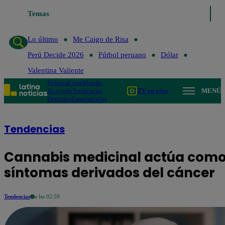
Temas
Lo último
Me Caigo de Risa
Perú Decide 2
Lo último
Me Caigo de Risa
Perú Decide 2026
Fútbol peruano
Dólar
Valentina Valiente
Política
Lima
Mundo
Te ayudo
Tendencias
TV en vivo
MENÚ
Deportes
Espectáculos
Tendencias
Cannabis medicinal actúa como
síntomas derivados del cáncer
Tendencias
a las 02:59