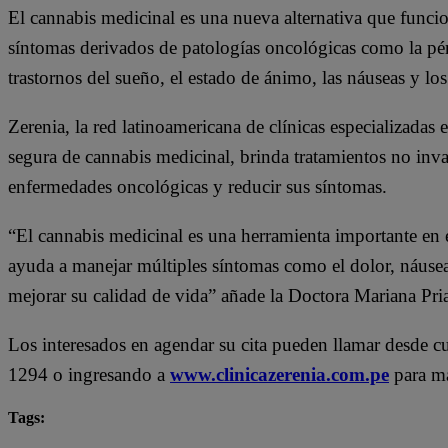
El cannabis medicinal es una nueva alternativa que funci
síntomas derivados de patologías oncológicas como la pérd
trastornos del sueño, el estado de ánimo, las náuseas y lo
Zerenia, la red latinoamericana de clínicas especializadas e
segura de cannabis medicinal, brinda tratamientos no inva
enfermedades oncológicas y reducir sus síntomas.
“El cannabis medicinal es una herramienta importante en 
ayuda a manejar múltiples síntomas como el dolor, náuseas
mejorar su calidad de vida” añade la Doctora Mariana Pria
Los interesados en agendar su cita pueden llamar desde cu
1294 o ingresando a
www.clinicazerenia.com.pe
para má
Tags:
cáncer
Cannabis medicinal
síntomas