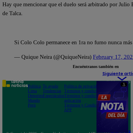
Hay que mencionar que el duelo será arbitrado por Julio B
de Talca.
Si Colo Colo permanece en 1ra no fumo nunca más
— Quique Neira (@QuiqueNeira)
February 17, 20
Encuéntranos también en
Siguiente artí
Teléfono: 219
X
Política
Te ayudo
Política de privacidad
1000
Lima
Tendencias
Términos y condiciones
Av. San
Deportes
Espectáculos
Términos y condiciones
Felipe 968
Mundo
aplicación
Jesús María
Perú
Términos y Condiciones
APP