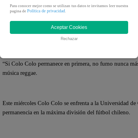
17 de febrero 2021
Para conocer mejor como se utilizan tus datos te invitamos leer nuestra
Política de privacidad
pagina de
.
Quique Neira, exvocalista de la agrupación Gondwana, uti
Aceptar Cookies
dejaría de fumar si es que Colo Colo logra permanecer en
Rechazar
“Si Colo Colo permanece en primera, no fumo nunca más m
música reggae.
Este miércoles Colo Colo se enfrenta a la Universidad d
permanencia en la máxima división del fútbol chileno.