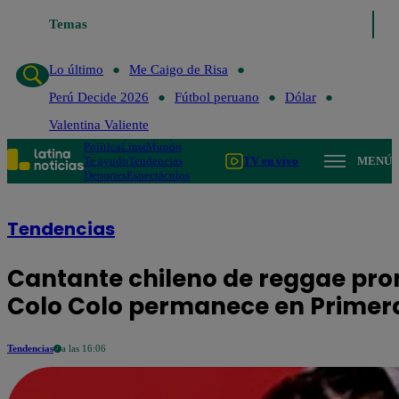
Temas
Lo último
Me Caigo de Risa
Lo último
Me Caigo de Risa
Perú Decide 2026
Fútbol peruano
Dólar
Valentina Valiente
Política
Lima
Mundo
Te ayudo
Tendencias
TV en vivo
MENÚ
Deportes
Espectáculos
Tendencias
Cantante chileno de reggae pro
Colo Colo permanece en Primera
Tendencias
a las 16:06