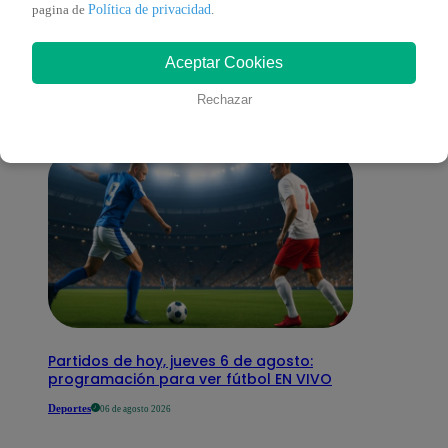
También te puede
Política de privacidad
pagina de
.
Aceptar Cookies
interesar
Rechazar
Partidos de hoy, jueves 6 de agosto:
programación para ver fútbol EN VIVO
Deportes
06 de agosto 2026