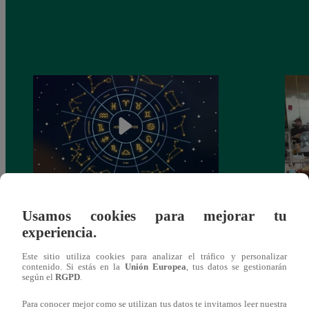
Horóscopo de HOY, 7 de mayo: ¿cómo te
Lione
Usamos cookies para mejorar tu
irá en el amor y trabajo, según la IA?
con ‘
experiencia.
VID
Este sitio utiliza cookies para analizar el tráfico y personalizar
contenido. Si estás en la
Unión Europea
, tus datos se gestionarán
según el
RGPD
.
Para conocer mejor como se utilizan tus datos te invitamos leer nuestra