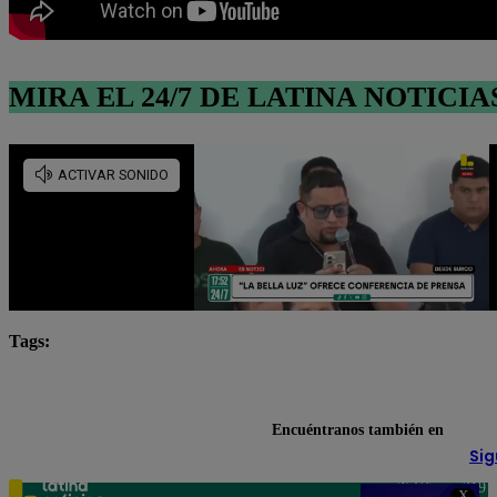
MIRA EL 24/7 DE LATINA NOTICIA
Tags:
Censo 2025
hombres
INEI
Latina Noticia
peruanos
población
tendencias
Encuéntranos también en
Sig
Teléfono: 219
X