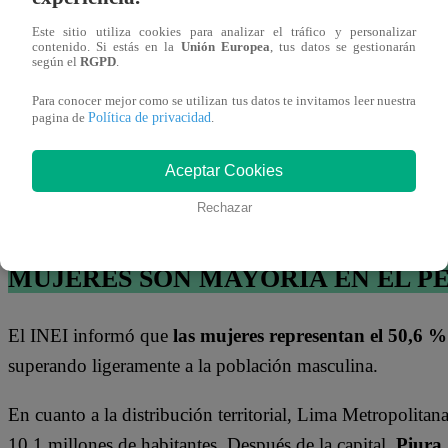
Lima
29/05/2026
Este sitio utiliza cookies para analizar el tráfico y personalizar
14:26
contenido. Si estás en la
Unión Europea
, tus datos se gestionarán
Capturan a
según el
RGPD
.
“Los Gotas del
Callao”:
Para conocer mejor como se utilizan tus datos te invitamos leer nuestra
prestaban
Política de privacidad
dinero y
pagina de
.
quitaban autos
por falta de
Asimismo, el índice de envejecimiento alcanzó su nivel m
pago
Aceptar Cookies
100 menores de 15 años. Además, la población infantil 
Rechazar
60 años aumentó de 11,7 % a 14,8 %
.
MUJERES SON MAYORÍA EN EL P
El INEI informó que
las mujeres representan el 50,6 %
superando ligeramente a la población masculina.
En cuanto a la distribución territorial, Lima Metropolitan
10,1 millones de habitantes. Después de la capital,
Piura,