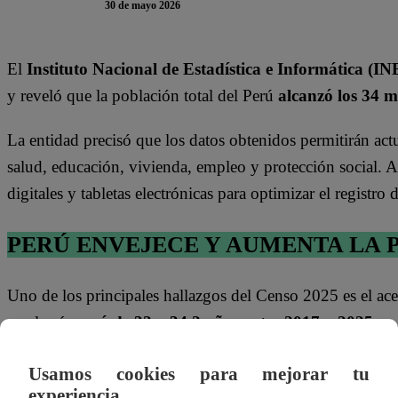
30 de mayo 2026
El
Instituto Nacional de Estadística e Informática (IN
y reveló que la población total del Perú
alcanzó los 34 m
La entidad precisó que los datos obtenidos permitirán actu
salud, educación, vivienda, empleo y protección social. A
digitales y tabletas electrónicas para optimizar el registro
PERÚ ENVEJECE Y AUMENTA LA
Uno de los principales hallazgos del Censo 2025 es el a
en el país
pasó de 32 a 34,2 años entre 2017 y 2025
.
Te puede interesar
Usamos cookies para mejorar tu
experiencia.