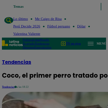
Temas
Lo último
Me Caigo de Ris
Lo último
Me Caigo de Risa
Perú Decide 2026
Fútbol peruano
Dólar
Valentina Valiente
Política
Lima
Mundo
Te ayudo
Tendencias
TV en vivo
MENÚ
Deportes
Espectáculos
Tendencias
Coco, el primer perro tratado po
Tendencias
a las 18:22