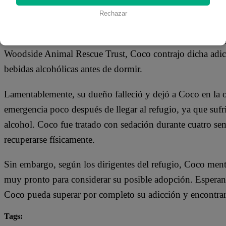
Rechazar
En un refugio de animales en Plympton, Reino Unido, se
ha sido diagnosticado con problemas de alcoholismo. Seg
Woodside Animal Rescue Trust, Coco contrajo dicha adicc
bebidas alcohólicas antes de dormir.
Lamentablemente, su dueño falleció y dejó a Coco en la o
emergencia poco después de llegar al refugio, ya que sufr
alcohol. Coco fue tratado con sedación durante cuatro se
recuperarse físicamente.
Sin embargo, según los dirigentes del refugio, Coco ment
muy pronto para considerar su posible adopción. Esperan
Coco pueda superar por completo su adicción y encontra
Tags: