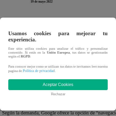
19 de mayo 2022
WASHINGTON (Reuters) – El motor de búsqueda de Googl
que pueden ser anónimos si utilizan un modo de “navegaci
Usamos cookies para mejorar tu
general de Texas, Ken Paxton, al presentar una demanda 
experiencia.
Alphabet Inc.
Este sitio utiliza cookies para analizar el tráfico y personalizar
contenido. Si estás en la
Unión Europea
, tus datos se gestionarán
Texas, Indiana, el Estado de Washington y el Distrito d
según el
RGPD
.
separadas contra Google en los tribunales estatales por l
Para conocer mejor como se utilizan tus datos te invitamos leer nuestra
Política de privacidad
seguimiento de la ubicación que invaden la privacidad de 
pagina de
.
La presentación de Paxton añade el modo incógnito de G
Aceptar Cookies
modo incógnito o “navegación privada” es una función d
Rechazar
que Google no rastrea el historial de búsqueda ni la activi
Según la demanda, Google ofrece la opción de “navegación