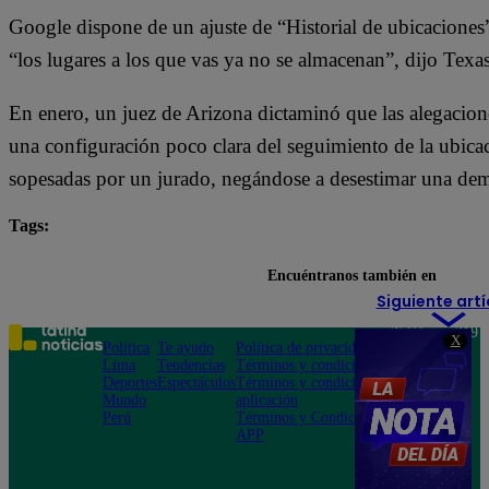
Google dispone de un ajuste de “Historial de ubicaciones”
“los lugares a los que vas ya no se almacenan”, dijo Texas
En enero, un juez de Arizona dictaminó que las alegacio
una configuración poco clara del seguimiento de la ubicaci
sopesadas por un jurado, negándose a desestimar una dema
Tags:
Google
Encuéntranos también en
Siguiente artí
Teléfono: 219
X
Política
Te ayudo
Política de privacidad
1000
Lima
Tendencias
Términos y condiciones
Av. San
Deportes
Espectáculos
Términos y condiciones
Felipe 968
Mundo
aplicación
Jesús María
Perú
Términos y Condiciones
APP