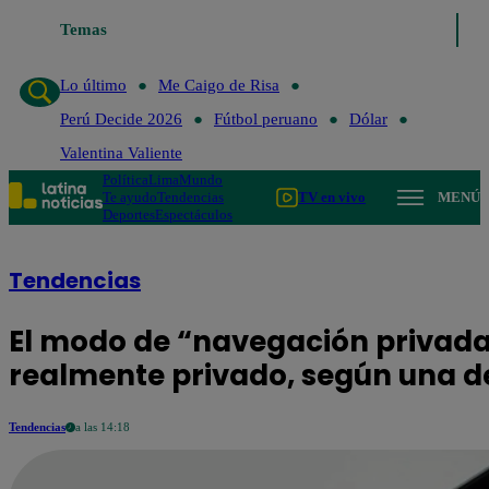
Temas
Lo último
Me Caigo de Ri
Lo último
Me Caigo de Risa
Perú Decide 2026
Fútbol peruano
Dólar
Valentina Valiente
Política
Lima
Mundo
Te ayudo
Tendencias
TV en vivo
MENÚ
Deportes
Espectáculos
Tendencias
El modo de “navegación privada
realmente privado, según una 
Tendencias
a las 14:18